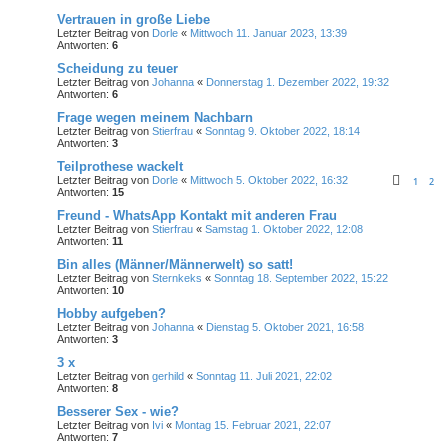
Vertrauen in große Liebe
Letzter Beitrag von
Dorle
«
Mittwoch 11. Januar 2023, 13:39
Antworten:
6
Scheidung zu teuer
Letzter Beitrag von
Johanna
«
Donnerstag 1. Dezember 2022, 19:32
Antworten:
6
Frage wegen meinem Nachbarn
Letzter Beitrag von
Stierfrau
«
Sonntag 9. Oktober 2022, 18:14
Antworten:
3
Teilprothese wackelt
Letzter Beitrag von
Dorle
«
Mittwoch 5. Oktober 2022, 16:32
1
2
Antworten:
15
Freund - WhatsApp Kontakt mit anderen Frau
Letzter Beitrag von
Stierfrau
«
Samstag 1. Oktober 2022, 12:08
Antworten:
11
Bin alles (Männer/Männerwelt) so satt!
Letzter Beitrag von
Sternkeks
«
Sonntag 18. September 2022, 15:22
Antworten:
10
Hobby aufgeben?
Letzter Beitrag von
Johanna
«
Dienstag 5. Oktober 2021, 16:58
Antworten:
3
3 x
Letzter Beitrag von
gerhild
«
Sonntag 11. Juli 2021, 22:02
Antworten:
8
Besserer Sex - wie?
Letzter Beitrag von
Ivi
«
Montag 15. Februar 2021, 22:07
Antworten:
7