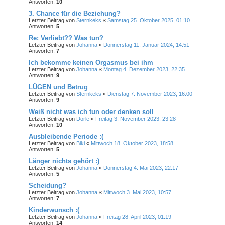
Antworten:
10
3. Chance für die Beziehung?
Letzter Beitrag von
Sternkeks
«
Samstag 25. Oktober 2025, 01:10
Antworten:
5
Re: Verliebt?? Was tun?
Letzter Beitrag von
Johanna
«
Donnerstag 11. Januar 2024, 14:51
Antworten:
7
Ich bekomme keinen Orgasmus bei ihm
Letzter Beitrag von
Johanna
«
Montag 4. Dezember 2023, 22:35
Antworten:
9
LÜGEN und Betrug
Letzter Beitrag von
Sternkeks
«
Dienstag 7. November 2023, 16:00
Antworten:
9
Weiß nicht was ich tun oder denken soll
Letzter Beitrag von
Dorle
«
Freitag 3. November 2023, 23:28
Antworten:
10
Ausbleibende Periode :(
Letzter Beitrag von
Biki
«
Mittwoch 18. Oktober 2023, 18:58
Antworten:
5
Länger nichts gehört :)
Letzter Beitrag von
Johanna
«
Donnerstag 4. Mai 2023, 22:17
Antworten:
5
Scheidung?
Letzter Beitrag von
Johanna
«
Mittwoch 3. Mai 2023, 10:57
Antworten:
7
Kinderwunsch :(
Letzter Beitrag von
Johanna
«
Freitag 28. April 2023, 01:19
Antworten:
14