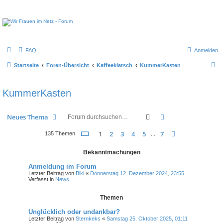
FAQ
Anmelden
S
Startseite
Foren-Übersicht
Kaffeeklatsch
KummerKasten
u
c
KummerKasten
h
e
Suche
Erweiterte Suche
Neues Thema
Seite
1
von
7
1
2
3
4
5
7
Nächste
135 Themen
…
Bekanntmachungen
Anmeldung im Forum
Letzter Beitrag von
Biki
«
Donnerstag 12. Dezember 2024, 23:55
Verfasst in
News
Themen
Unglücklich oder undankbar?
Letzter Beitrag von
Sternkeks
«
Samstag 25. Oktober 2025, 01:11