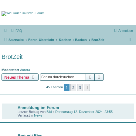
FAQ
Anmelden
S
Startseite
Foren-Übersicht
Kochen + Backen
BrotZeit
u
c
BrotZeit
h
e
Moderator:
Aurera
Suche
Erweiterte Suche
Neues Thema
1
2
3
Nächste
45 Themen
Bekanntmachungen
Anmeldung im Forum
Letzter Beitrag von
Biki
«
Donnerstag 12. Dezember 2024, 23:55
Verfasst in
News
Themen
Brot mit Bier