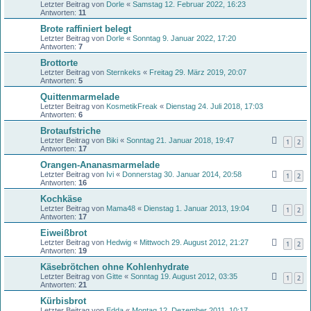
Letzter Beitrag von
Dorle
«
Samstag 12. Februar 2022, 16:23
Antworten:
11
Brote raffiniert belegt
Letzter Beitrag von
Dorle
«
Sonntag 9. Januar 2022, 17:20
Antworten:
7
Brottorte
Letzter Beitrag von
Sternkeks
«
Freitag 29. März 2019, 20:07
Antworten:
5
Quittenmarmelade
Letzter Beitrag von
KosmetikFreak
«
Dienstag 24. Juli 2018, 17:03
Antworten:
6
Brotaufstriche
Letzter Beitrag von
Biki
«
Sonntag 21. Januar 2018, 19:47
1
2
Antworten:
17
Orangen-Ananasmarmelade
Letzter Beitrag von
Ivi
«
Donnerstag 30. Januar 2014, 20:58
1
2
Antworten:
16
Kochkäse
Letzter Beitrag von
Mama48
«
Dienstag 1. Januar 2013, 19:04
1
2
Antworten:
17
Eiweißbrot
Letzter Beitrag von
Hedwig
«
Mittwoch 29. August 2012, 21:27
1
2
Antworten:
19
Käsebrötchen ohne Kohlenhydrate
Letzter Beitrag von
Gitte
«
Sonntag 19. August 2012, 03:35
1
2
Antworten:
21
Kürbisbrot
Letzter Beitrag von
Edda
«
Montag 12. Dezember 2011, 10:17