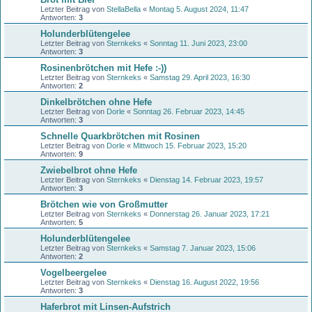
Letzter Beitrag von
StellaBella
«
Montag 5. August 2024, 11:47
Antworten:
3
Holunderblütengelee
Letzter Beitrag von
Sternkeks
«
Sonntag 11. Juni 2023, 23:00
Antworten:
3
Rosinenbrötchen mit Hefe :-))
Letzter Beitrag von
Sternkeks
«
Samstag 29. April 2023, 16:30
Antworten:
2
Dinkelbrötchen ohne Hefe
Letzter Beitrag von
Dorle
«
Sonntag 26. Februar 2023, 14:45
Antworten:
3
Schnelle Quarkbrötchen mit Rosinen
Letzter Beitrag von
Dorle
«
Mittwoch 15. Februar 2023, 15:20
Antworten:
9
Zwiebelbrot ohne Hefe
Letzter Beitrag von
Sternkeks
«
Dienstag 14. Februar 2023, 19:57
Antworten:
3
Brötchen wie von Großmutter
Letzter Beitrag von
Sternkeks
«
Donnerstag 26. Januar 2023, 17:21
Antworten:
5
Holunderblütengelee
Letzter Beitrag von
Sternkeks
«
Samstag 7. Januar 2023, 15:06
Antworten:
2
Vogelbeergelee
Letzter Beitrag von
Sternkeks
«
Dienstag 16. August 2022, 19:56
Antworten:
3
Haferbrot mit Linsen-Aufstrich