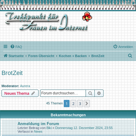
FAQ
Anmelden
S
Startseite
Foren-Übersicht
Kochen + Backen
BrotZeit
u
c
BrotZeit
h
e
Moderator:
Aurera
Suche
Erweiterte Suche
Neues Thema
1
2
3
Nächste
45 Themen
Bekanntmachungen
Anmeldung im Forum
Letzter Beitrag von
Biki
«
Donnerstag 12. Dezember 2024, 23:55
Verfasst in
News