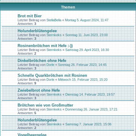
Themen
Brot mit Bier
Letzter Beitrag von
StellaBella
«
Montag 5. August 2024, 11:47
Antworten:
3
Holunderblütengelee
Letzter Beitrag von
Sternkeks
«
Sonntag 11. Juni 2023, 23:00
Antworten:
3
Rosinenbrötchen mit Hefe :-))
Letzter Beitrag von
Sternkeks
«
Samstag 29. April 2023, 16:30
Antworten:
2
Dinkelbrötchen ohne Hefe
Letzter Beitrag von
Dorle
«
Sonntag 26. Februar 2023, 14:45
Antworten:
3
Schnelle Quarkbrötchen mit Rosinen
Letzter Beitrag von
Dorle
«
Mittwoch 15. Februar 2023, 15:20
Antworten:
9
Zwiebelbrot ohne Hefe
Letzter Beitrag von
Sternkeks
«
Dienstag 14. Februar 2023, 19:57
Antworten:
3
Brötchen wie von Großmutter
Letzter Beitrag von
Sternkeks
«
Donnerstag 26. Januar 2023, 17:21
Antworten:
5
Holunderblütengelee
Letzter Beitrag von
Sternkeks
«
Samstag 7. Januar 2023, 15:06
Antworten:
2
Vogelbeergelee