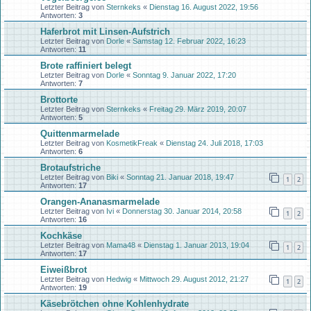
Letzter Beitrag von
Sternkeks
«
Dienstag 16. August 2022, 19:56
Antworten:
3
Haferbrot mit Linsen-Aufstrich
Letzter Beitrag von
Dorle
«
Samstag 12. Februar 2022, 16:23
Antworten:
11
Brote raffiniert belegt
Letzter Beitrag von
Dorle
«
Sonntag 9. Januar 2022, 17:20
Antworten:
7
Brottorte
Letzter Beitrag von
Sternkeks
«
Freitag 29. März 2019, 20:07
Antworten:
5
Quittenmarmelade
Letzter Beitrag von
KosmetikFreak
«
Dienstag 24. Juli 2018, 17:03
Antworten:
6
Brotaufstriche
Letzter Beitrag von
Biki
«
Sonntag 21. Januar 2018, 19:47
1
2
Antworten:
17
Orangen-Ananasmarmelade
Letzter Beitrag von
Ivi
«
Donnerstag 30. Januar 2014, 20:58
1
2
Antworten:
16
Kochkäse
Letzter Beitrag von
Mama48
«
Dienstag 1. Januar 2013, 19:04
1
2
Antworten:
17
Eiweißbrot
Letzter Beitrag von
Hedwig
«
Mittwoch 29. August 2012, 21:27
1
2
Antworten:
19
Käsebrötchen ohne Kohlenhydrate