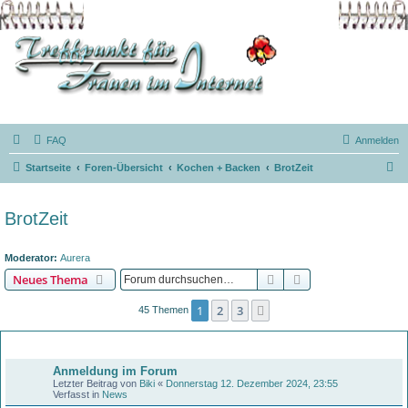
FAQ
Anmelden
S
Startseite
Foren-Übersicht
Kochen + Backen
BrotZeit
u
c
BrotZeit
h
e
Moderator:
Aurera
Suche
Erweiterte Suche
Neues Thema
1
2
3
Nächste
45 Themen
Bekanntmachungen
Anmeldung im Forum
Letzter Beitrag von
Biki
«
Donnerstag 12. Dezember 2024, 23:55
Verfasst in
News