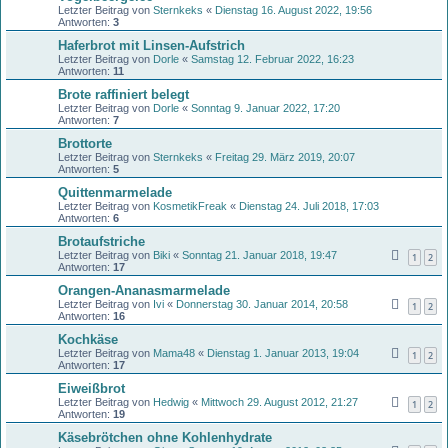
Letzter Beitrag von
Sternkeks
«
Dienstag 16. August 2022, 19:56
Antworten:
3
Haferbrot mit Linsen-Aufstrich
Letzter Beitrag von
Dorle
«
Samstag 12. Februar 2022, 16:23
Antworten:
11
Brote raffiniert belegt
Letzter Beitrag von
Dorle
«
Sonntag 9. Januar 2022, 17:20
Antworten:
7
Brottorte
Letzter Beitrag von
Sternkeks
«
Freitag 29. März 2019, 20:07
Antworten:
5
Quittenmarmelade
Letzter Beitrag von
KosmetikFreak
«
Dienstag 24. Juli 2018, 17:03
Antworten:
6
Brotaufstriche
Letzter Beitrag von
Biki
«
Sonntag 21. Januar 2018, 19:47
1
2
Antworten:
17
Orangen-Ananasmarmelade
Letzter Beitrag von
Ivi
«
Donnerstag 30. Januar 2014, 20:58
1
2
Antworten:
16
Kochkäse
Letzter Beitrag von
Mama48
«
Dienstag 1. Januar 2013, 19:04
1
2
Antworten:
17
Eiweißbrot
Letzter Beitrag von
Hedwig
«
Mittwoch 29. August 2012, 21:27
1
2
Antworten:
19
Käsebrötchen ohne Kohlenhydrate