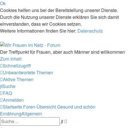
Ok
Cookies helfen uns bei der Bereitstellung unserer Dienste.
Durch die Nutzung unserer Dienste erklären Sie sich damit
einverstanden, dass wir Cookies setzen.
Weitere Informationen finden Sie hier:
Datenschutz
Der Treffpunkt für Frauen, aber auch Männer sind willkommen
Zum Inhalt
Schnellzugriff
Unbeantwortete Themen
Aktive Themen
Suche
FAQ
Anmelden
Startseite
Foren-Übersicht
Gesund und schön
ErnährungAllgemein
Erweiterte
Suche
Suche