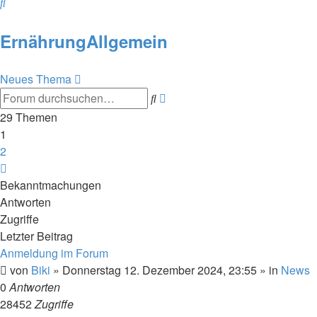
Suche
ErnährungAllgemein
Neues Thema
Erweiterte
Suche
Suche
29 Themen
1
2
Nächste
Bekanntmachungen
Antworten
Zugriffe
Letzter Beitrag
Anmeldung im Forum
von
Biki
»
Donnerstag 12. Dezember 2024, 23:55
» in
News
0
Antworten
28452
Zugriffe