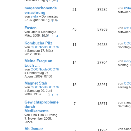
Dezember 2011, 15:07
1
2
3
magenschonende
von
PSIA
21
37285
ernaehrung
Mittwoch 
von
stella
»
Donnerstag
22. August 2013, 19:00
1
2
Fasten
von
retti
45
57869
von
Utee
»
Dienstag 3.
Mittwoch
März 2009, 16:04
1
2
3
4
Kombucha Pilz
von
OOO
11
26238
von
OOONicoleOOO76
Sonntag 
»
Samstag 17. März
2012, 18:49
Meine Frage an
von
mar
14
27704
Euch ....
Montag 18
von
OOONicoleOOO76
»
Donnerstag 27.
August 2009, 07:50
Magnet Stab
von
OOO
15
38261
von
OOONicoleOOO76
Freitag 1
»
Samstag 20. Juni
2009, 13:57
1
2
Gewichtsprobleme
von
claud
7
13571
durch
Samstag 1
Medikamente
von
Tina-Lisa
»
Freitag
7. November 2008,
20:24
Ab Januar
von
Sus
5
11934