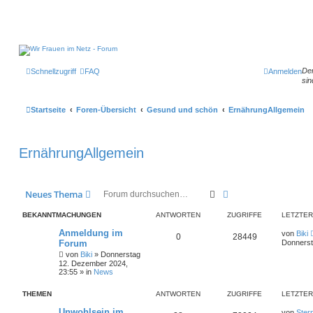
Der
Schnellzugriff
FAQ
Anmelden
sin
Startseite
Foren-Übersicht
Gesund und schön
ErnährungAllgemein
ErnährungAllgemein
Suche
Erweiterte Suche
Neues Thema
BEKANNTMACHUNGEN
ANTWORTEN
ZUGRIFFE
LETZTER
Anmeldung im
von
Biki
0
28449
Forum
Donnerst
von
Biki
»
Donnerstag
12. Dezember 2024,
23:55
» in
News
THEMEN
ANTWORTEN
ZUGRIFFE
LETZTER
Unwohlsein im
von
Ster