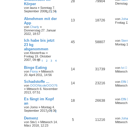
28
79904
Körper
Dienstag
von
laura
»
Sonntag 7.
September 2008, 21:34
1
2
Abnehmen mit der
von
Joha
13
18726
App
Freitag 1
von
Charly
»
Donnerstag 27. Januar
2022, 18:57
Ich habe bis jetzt
von
Ster
45
58807
23 kg
Montag 1
abgenommen
von
Klosterfrau
»
Freitag 19. Oktober
2007, 09:48
1
2
3
4
Binge Eating
von
Ivi
14
31739
von
Fiona
»
Mittwoch
Mittwoch 
20. April 2011, 14:56
Schadstoffe ...
von
Effii
14
23216
von
OOONicoleOOO76
Mittwoch 
»
Mittwoch 6. November
2013, 07:51
Es fängt im Kopf
von
Effii
18
26638
an
Mittwoch 
von
Jomo
»
Montag 4.
September 2017, 09:36
1
2
Demenz
von
Joha
5
11216
von
Stiv1
»
Mittwoch 14.
Mittwoch 
März 2018, 12:23