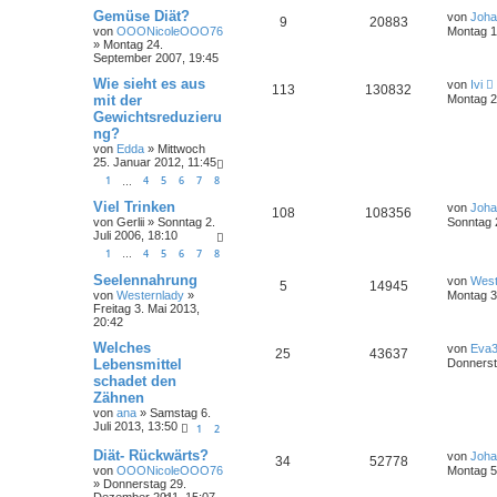
Gemüse Diät?
von
Joha
9
20883
von
OOONicoleOOO76
Montag 16
»
Montag 24.
September 2007, 19:45
Wie sieht es aus
von
Ivi
113
130832
mit der
Montag 2
Gewichtsreduzieru
ng?
von
Edda
»
Mittwoch
25. Januar 2012, 11:45
1
4
5
6
7
8
…
Viel Trinken
von
Joha
108
108356
von
Gerlii
»
Sonntag 2.
Sonntag 
Juli 2006, 18:10
1
4
5
6
7
8
…
Seelennahrung
von
West
5
14945
von
Westernlady
»
Montag 3
Freitag 3. Mai 2013,
20:42
Welches
von
Eva
25
43637
Lebensmittel
Donnerst
schadet den
Zähnen
von
ana
»
Samstag 6.
Juli 2013, 13:50
1
2
Diät- Rückwärts?
von
Joha
34
52778
von
OOONicoleOOO76
Montag 5
»
Donnerstag 29.