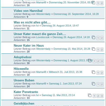
Letzter Beitrag von
Mama48
«
Donnerstag 20. November 2014, 05:58
1
2
Antworten:
16
Video von Hannibal
Letzter Beitrag von
Westernlady
«
Donnerstag 18. September 2014, 16:28
Antworten:
9
Was es nicht alles gibt....
Letzter Beitrag von
Ivi
«
Dienstag 26. August 2014, 19:47
Antworten:
11
Unser Kater mauzt die ganze Zeit....
Letzter Beitrag von
Lovetocook
«
Dienstag 26. August 2014, 14:18
1
2
Antworten:
15
Neuer Kater im Haus
Letzter Beitrag von
Westernlady
«
Donnerstag 15. Mai 2014, 20:28
1
2
Antworten:
28
Adoptivdosi
Letzter Beitrag von
Westernlady
«
Donnerstag 1. August 2013, 07:40
1
2
3
Antworten:
30
Hitzewelle
Letzter Beitrag von
Mama48
«
Mittwoch 31. Juli 2013, 15:38
1
2
Antworten:
18
Unsere Buben
Letzter Beitrag von
Mama48
«
Samstag 1. Juni 2013, 07:24
1
2
Antworten:
24
Kater Penetranto
Letzter Beitrag von
Ivi
«
Samstag 11. Mai 2013, 23:14
1
2
3
Antworten:
33
Geistkätzchen