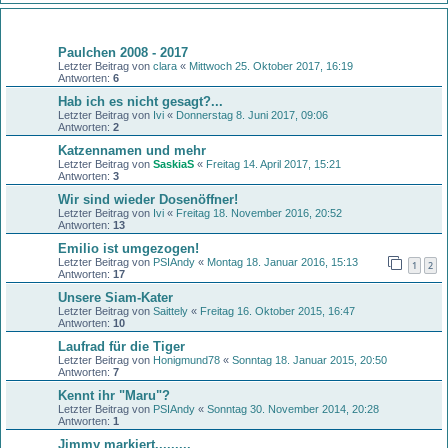
Themen
Paulchen 2008 - 2017
Letzter Beitrag von
clara
«
Mittwoch 25. Oktober 2017, 16:19
Antworten:
6
Hab ich es nicht gesagt?...
Letzter Beitrag von
Ivi
«
Donnerstag 8. Juni 2017, 09:06
Antworten:
2
Katzennamen und mehr
Letzter Beitrag von
SaskiaS
«
Freitag 14. April 2017, 15:21
Antworten:
3
Wir sind wieder Dosenöffner!
Letzter Beitrag von
Ivi
«
Freitag 18. November 2016, 20:52
Antworten:
13
Emilio ist umgezogen!
Letzter Beitrag von
PSIAndy
«
Montag 18. Januar 2016, 15:13
1
2
Antworten:
17
Unsere Siam-Kater
Letzter Beitrag von
Saittely
«
Freitag 16. Oktober 2015, 16:47
Antworten:
10
Laufrad für die Tiger
Letzter Beitrag von
Honigmund78
«
Sonntag 18. Januar 2015, 20:50
Antworten:
7
Kennt ihr "Maru"?
Letzter Beitrag von
PSIAndy
«
Sonntag 30. November 2014, 20:28
Antworten:
1
Jimmy markiert.........