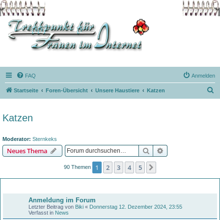
FAQ
Anmelden
S
Startseite
Foren-Übersicht
Unsere Haustiere
Katzen
u
c
Katzen
h
e
Moderator:
Sternkeks
Suche
Erweiterte Suche
Neues Thema
1
2
3
4
5
Nächste
90 Themen
Bekanntmachungen
Anmeldung im Forum
Letzter Beitrag von
Biki
«
Donnerstag 12. Dezember 2024, 23:55
Verfasst in
News