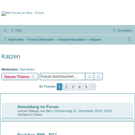
FAQ
Anmelden
S
Startseite
Foren-Übersicht
Unsere Haustiere
Katzen
u
c
Katzen
h
e
Moderator:
Sternkeks
Suche
Erweiterte Suche
Neues Thema
1
2
3
4
5
Nächste
90 Themen
Bekanntmachungen
Anmeldung im Forum
Letzter Beitrag von
Biki
«
Donnerstag 12. Dezember 2024, 23:55
Verfasst in
News
Themen
Paulchen 2008 - 2017