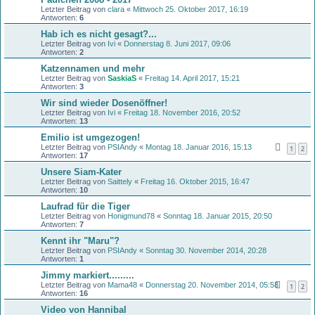
Letzter Beitrag von
clara
«
Mittwoch 25. Oktober 2017, 16:19
Antworten:
6
Hab ich es nicht gesagt?...
Letzter Beitrag von
Ivi
«
Donnerstag 8. Juni 2017, 09:06
Antworten:
2
Katzennamen und mehr
Letzter Beitrag von
SaskiaS
«
Freitag 14. April 2017, 15:21
Antworten:
3
Wir sind wieder Dosenöffner!
Letzter Beitrag von
Ivi
«
Freitag 18. November 2016, 20:52
Antworten:
13
Emilio ist umgezogen!
Letzter Beitrag von
PSIAndy
«
Montag 18. Januar 2016, 15:13
1
2
Antworten:
17
Unsere Siam-Kater
Letzter Beitrag von
Saittely
«
Freitag 16. Oktober 2015, 16:47
Antworten:
10
Laufrad für die Tiger
Letzter Beitrag von
Honigmund78
«
Sonntag 18. Januar 2015, 20:50
Antworten:
7
Kennt ihr "Maru"?
Letzter Beitrag von
PSIAndy
«
Sonntag 30. November 2014, 20:28
Antworten:
1
Jimmy markiert.........
Letzter Beitrag von
Mama48
«
Donnerstag 20. November 2014, 05:58
1
2
Antworten:
16
Video von Hannibal