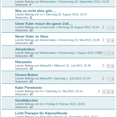
Letzter Beitrag von
Westernlady
«
Donnerstag 18. September 2014, 16:28
Antworten:
9
Was es nicht alles gibt....
Letzter Beitrag von
Ivi
«
Dienstag 26. August 2014, 19:47
Antworten:
11
Unser Kater mauzt die ganze Zeit....
Letzter Beitrag von
Lovetocook
«
Dienstag 26. August 2014, 14:18
1
2
Antworten:
15
Neuer Kater im Haus
Letzter Beitrag von
Westernlady
«
Donnerstag 15. Mai 2014, 20:28
1
2
Antworten:
28
Adoptivdosi
Letzter Beitrag von
Westernlady
«
Donnerstag 1. August 2013, 07:40
1
2
3
Antworten:
30
Hitzewelle
Letzter Beitrag von
Mama48
«
Mittwoch 31. Juli 2013, 15:38
1
2
Antworten:
18
Unsere Buben
Letzter Beitrag von
Mama48
«
Samstag 1. Juni 2013, 07:24
1
2
Antworten:
24
Kater Penetranto
Letzter Beitrag von
Ivi
«
Samstag 11. Mai 2013, 23:14
1
2
3
Antworten:
33
Geistkätzchen
Letzter Beitrag von
Ivi
«
Freitag 8. Februar 2013, 19:40
Antworten:
12
Licht-Therapie für Katzen/Hunde
Letzter Beitrag von
Mama48
«
Montag 31. Dezember 2012, 15:17