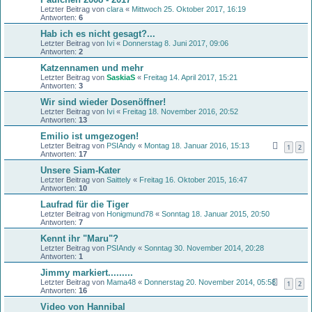
Letzter Beitrag von
clara
«
Mittwoch 25. Oktober 2017, 16:19
Antworten:
6
Hab ich es nicht gesagt?...
Letzter Beitrag von
Ivi
«
Donnerstag 8. Juni 2017, 09:06
Antworten:
2
Katzennamen und mehr
Letzter Beitrag von
SaskiaS
«
Freitag 14. April 2017, 15:21
Antworten:
3
Wir sind wieder Dosenöffner!
Letzter Beitrag von
Ivi
«
Freitag 18. November 2016, 20:52
Antworten:
13
Emilio ist umgezogen!
Letzter Beitrag von
PSIAndy
«
Montag 18. Januar 2016, 15:13
1
2
Antworten:
17
Unsere Siam-Kater
Letzter Beitrag von
Saittely
«
Freitag 16. Oktober 2015, 16:47
Antworten:
10
Laufrad für die Tiger
Letzter Beitrag von
Honigmund78
«
Sonntag 18. Januar 2015, 20:50
Antworten:
7
Kennt ihr "Maru"?
Letzter Beitrag von
PSIAndy
«
Sonntag 30. November 2014, 20:28
Antworten:
1
Jimmy markiert.........
Letzter Beitrag von
Mama48
«
Donnerstag 20. November 2014, 05:58
1
2
Antworten:
16
Video von Hannibal