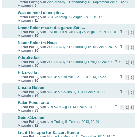
Letzter Beitrag von
Westernlady
«
Donnerstag 18. September 2014, 16:28
Antworten:
9
Was es nicht alles gibt....
Letzter Beitrag von
Ivi
«
Dienstag 26. August 2014, 19:47
Antworten:
11
Unser Kater mauzt die ganze Zeit....
Letzter Beitrag von
Lovetocook
«
Dienstag 26. August 2014, 14:18
1
2
Antworten:
15
Neuer Kater im Haus
Letzter Beitrag von
Westernlady
«
Donnerstag 15. Mai 2014, 20:28
1
2
Antworten:
28
Adoptivdosi
Letzter Beitrag von
Westernlady
«
Donnerstag 1. August 2013, 07:40
1
2
3
Antworten:
30
Hitzewelle
Letzter Beitrag von
Mama48
«
Mittwoch 31. Juli 2013, 15:38
1
2
Antworten:
18
Unsere Buben
Letzter Beitrag von
Mama48
«
Samstag 1. Juni 2013, 07:24
1
2
Antworten:
24
Kater Penetranto
Letzter Beitrag von
Ivi
«
Samstag 11. Mai 2013, 23:14
1
2
3
Antworten:
33
Geistkätzchen
Letzter Beitrag von
Ivi
«
Freitag 8. Februar 2013, 19:40
Antworten:
12
Licht-Therapie für Katzen/Hunde
Letzter Beitrag von
Mama48
«
Montag 31. Dezember 2012, 15:17