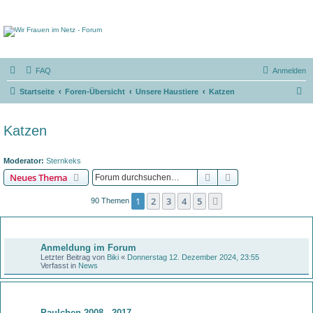
FAQ
Anmelden
S
Startseite
Foren-Übersicht
Unsere Haustiere
Katzen
u
c
Katzen
h
e
Moderator:
Sternkeks
Suche
Erweiterte Suche
Neues Thema
1
2
3
4
5
Nächste
90 Themen
Bekanntmachungen
Anmeldung im Forum
Letzter Beitrag von
Biki
«
Donnerstag 12. Dezember 2024, 23:55
Verfasst in
News
Themen
Paulchen 2008 - 2017