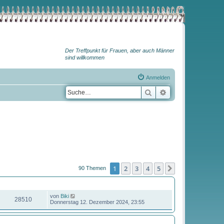
Der Treffpunkt für Frauen, aber auch Männer
sind willkommen
Anmelden
Suche
Erweiterte Suche
1
2
3
4
5
Nächste
90 Themen
ZUGRIFFE
LETZTER BEITRAG
von
Biki
28510
Donnerstag 12. Dezember 2024, 23:55
ZUGRIFFE
LETZTER BEITRAG