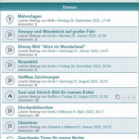
Themen
Malvorlagen
Letzter Beitrag von
Melli
«
Montag 19. September 2011, 17:48
Antworten:
2
Snoopy und Woodstock auf großer Fahr
Letzter Beitrag von
Dorle
«
Montag 30. Januar 2023, 15:38
Antworten:
2
Disney Bild "Alice im Wunderland"
Letzter Beitrag von
Dorle
«
Samstag 21. Januar 2023, 14:47
Antworten:
4
Rosenbild
Letzter Beitrag von
Dorle
«
Freitag 30. Dezember 2022, 18:28
Antworten:
2
Steffkas Zeichnungen
Letzter Beitrag von
Dorle
«
Samstag 27. August 2022, 15:51
Antworten:
8
Susi und Strolch Bild für meinen Enkel
Letzter Beitrag von
Steffka
«
Freitag 12. August 2022, 13:55
1
2
3
Antworten:
31
Glockenblümchen
Letzter Beitrag von
Dorle
«
Mittwoch 9. März 2022, 18:17
Antworten:
14
Glasritzen
Letzter Beitrag von
Johanna
«
Mittwoch 5. Januar 2022, 19:22
Antworten:
14
Geschenke Tipps für meine Nichte