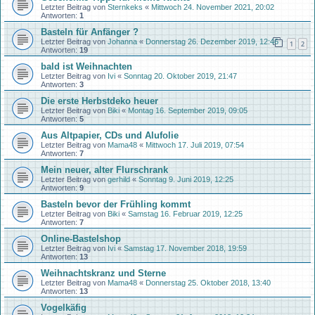
Letzter Beitrag von
Sternkeks
«
Mittwoch 24. November 2021, 20:02
Antworten:
1
Basteln für Anfänger ?
Letzter Beitrag von
Johanna
«
Donnerstag 26. Dezember 2019, 12:46
1
2
Antworten:
19
bald ist Weihnachten
Letzter Beitrag von
Ivi
«
Sonntag 20. Oktober 2019, 21:47
Antworten:
3
Die erste Herbstdeko heuer
Letzter Beitrag von
Biki
«
Montag 16. September 2019, 09:05
Antworten:
5
Aus Altpapier, CDs und Alufolie
Letzter Beitrag von
Mama48
«
Mittwoch 17. Juli 2019, 07:54
Antworten:
7
Mein neuer, alter Flurschrank
Letzter Beitrag von
gerhild
«
Sonntag 9. Juni 2019, 12:25
Antworten:
9
Basteln bevor der Frühling kommt
Letzter Beitrag von
Biki
«
Samstag 16. Februar 2019, 12:25
Antworten:
7
Online-Bastelshop
Letzter Beitrag von
Ivi
«
Samstag 17. November 2018, 19:59
Antworten:
13
Weihnachtskranz und Sterne
Letzter Beitrag von
Mama48
«
Donnerstag 25. Oktober 2018, 13:40
Antworten:
13
Vogelkäfig