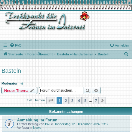
FAQ
Anmelden
S
Startseite
Foren-Übersicht
Basteln + Handarbeiten
Basteln
u
c
Basteln
h
e
Moderator:
Ivi
Suche
Erweiterte Suche
Neues Thema
Seite
1
von
7
1
2
3
4
5
7
Nächste
128 Themen
…
Bekanntmachungen
Anmeldung im Forum
Letzter Beitrag von
Biki
«
Donnerstag 12. Dezember 2024, 23:55
Verfasst in
News