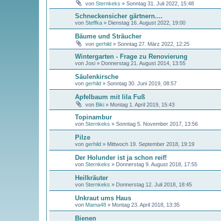
von
Sternkeks
»
Sonntag 31. Juli 2022, 15:48
Schneckensicher gärtnern....
von
Steffka
»
Dienstag 16. August 2022, 19:00
Bäume und Sträucher
von
gerhild
»
Sonntag 27. März 2022, 12:25
Wintergarten - Frage zu Renovierung
von
Josi
»
Donnerstag 21. August 2014, 13:55
Säulenkirsche
von
gerhild
»
Sonntag 30. Juni 2019, 08:57
Apfelbaum mit lila Fuß
von
Biki
»
Montag 1. April 2019, 15:43
Topinambur
von
Sternkeks
»
Sonntag 5. November 2017, 13:56
Pilze
von
gerhild
»
Mittwoch 19. September 2018, 19:19
Der Holunder ist ja schon reif!
von
Sternkeks
»
Donnerstag 9. August 2018, 17:55
Heilkräuter
von
Sternkeks
»
Donnerstag 12. Juli 2018, 18:45
Unkraut ums Haus
von
Mama48
»
Montag 23. April 2018, 13:35
Bienen