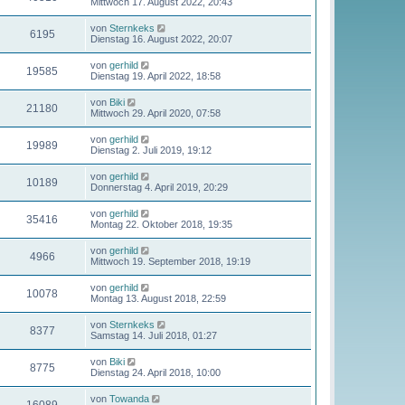
Mittwoch 17. August 2022, 20:43
von
Sternkeks
6195
Dienstag 16. August 2022, 20:07
von
gerhild
19585
Dienstag 19. April 2022, 18:58
von
Biki
21180
Mittwoch 29. April 2020, 07:58
von
gerhild
19989
Dienstag 2. Juli 2019, 19:12
von
gerhild
10189
Donnerstag 4. April 2019, 20:29
von
gerhild
35416
Montag 22. Oktober 2018, 19:35
von
gerhild
4966
Mittwoch 19. September 2018, 19:19
von
gerhild
10078
Montag 13. August 2018, 22:59
von
Sternkeks
8377
Samstag 14. Juli 2018, 01:27
von
Biki
8775
Dienstag 24. April 2018, 10:00
von
Towanda