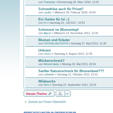
von
Towanda
»
Donnerstag 29. März 2018, 12:53
Schneefräse auch für Privat?
von
cpolitz
»
Mittwoch 28. Februar 2018, 10:54
Ein Garten für Ivi :-)
von
Ivi
»
Samstag 22. Juli 2017, 19:53
Schimmel im Blumentopf
von
illigrun
»
Mittwoch 14. November 2012, 13:41
Blumen und Kräuter
von
OOONicoleOOO76
»
Sonntag 27. April 2014, 11:38
Unkraut
von
choco
»
Samstag 3. August 2013, 12:35
Mückenschreck?
von
Westernlady
»
Montag 20. Mai 2013, 20:54
Sanfter Katzenschreck für Blumenbeet???
von
Liebelein
»
Sonntag 21. Oktober 2012, 21:41
Wildwuchs
von
Vero
»
Sonntag 23. September 2012, 15:43
Neues Thema
Zurück zur Foren-Übersicht
BERECHTIGUNGEN IN DIESEM FORUM