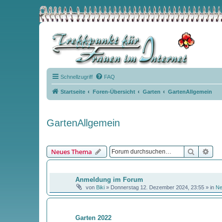
Schnellzugriff
FAQ
Startseite
Foren-Übersicht
Garten
GartenAllgemein
GartenAllgemein
Suche
Erw
Neues Thema
BEKANNTMACHUNGEN
Anmeldung im Forum
von
Biki
»
Donnerstag 12. Dezember 2024, 23:55
» in
N
THEMEN
Garten 2022