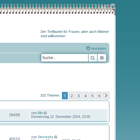
Der Treffpunkt für Frauen, aber auch Männer
sind willkommen
Anmelden
Suche
Erweiterte Suche
1
2
3
4
5
6
Nächste
102 Themen
ZUGRIFFE
LETZTER BEITRAG
von
Biki
28456
Donnerstag 12. Dezember 2024, 23:55
ZUGRIFFE
LETZTER BEITRAG
von
Sternkeks
40510