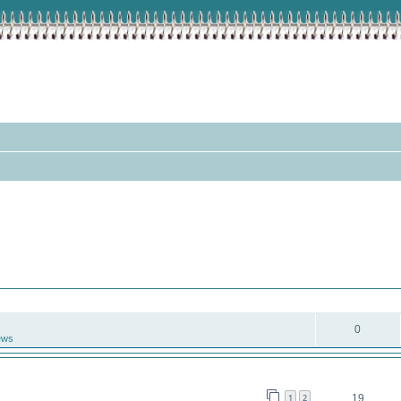
eiterte Suche
ANTWORTEN
0
ews
ANTWORTEN
1
2
19