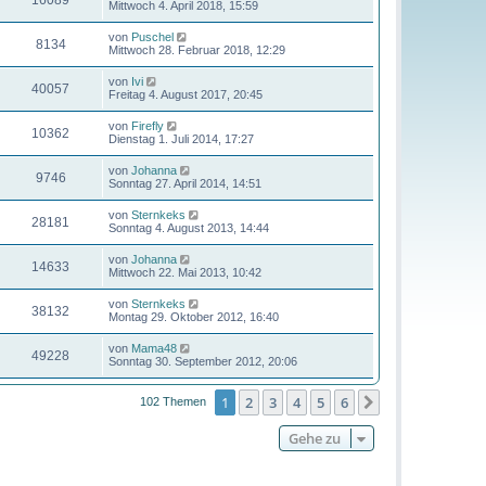
16089
Mittwoch 4. April 2018, 15:59
von
Puschel
8134
Mittwoch 28. Februar 2018, 12:29
von
Ivi
40057
Freitag 4. August 2017, 20:45
von
Firefly
10362
Dienstag 1. Juli 2014, 17:27
von
Johanna
9746
Sonntag 27. April 2014, 14:51
von
Sternkeks
28181
Sonntag 4. August 2013, 14:44
von
Johanna
14633
Mittwoch 22. Mai 2013, 10:42
von
Sternkeks
38132
Montag 29. Oktober 2012, 16:40
von
Mama48
49228
Sonntag 30. September 2012, 20:06
1
2
3
4
5
6
Nächste
102 Themen
Gehe zu