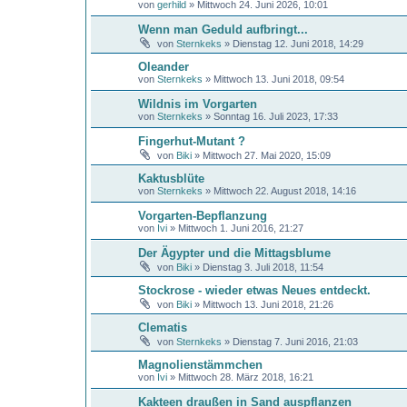
von
gerhild
»
Mittwoch 24. Juni 2026, 10:01
Wenn man Geduld aufbringt...
von
Sternkeks
»
Dienstag 12. Juni 2018, 14:29
Oleander
von
Sternkeks
»
Mittwoch 13. Juni 2018, 09:54
Wildnis im Vorgarten
von
Sternkeks
»
Sonntag 16. Juli 2023, 17:33
Fingerhut-Mutant ?
von
Biki
»
Mittwoch 27. Mai 2020, 15:09
Kaktusblüte
von
Sternkeks
»
Mittwoch 22. August 2018, 14:16
Vorgarten-Bepflanzung
von
Ivi
»
Mittwoch 1. Juni 2016, 21:27
Der Ägypter und die Mittagsblume
von
Biki
»
Dienstag 3. Juli 2018, 11:54
Stockrose - wieder etwas Neues entdeckt.
von
Biki
»
Mittwoch 13. Juni 2018, 21:26
Clematis
von
Sternkeks
»
Dienstag 7. Juni 2016, 21:03
Magnolienstämmchen
von
Ivi
»
Mittwoch 28. März 2018, 16:21
Kakteen draußen in Sand auspflanzen