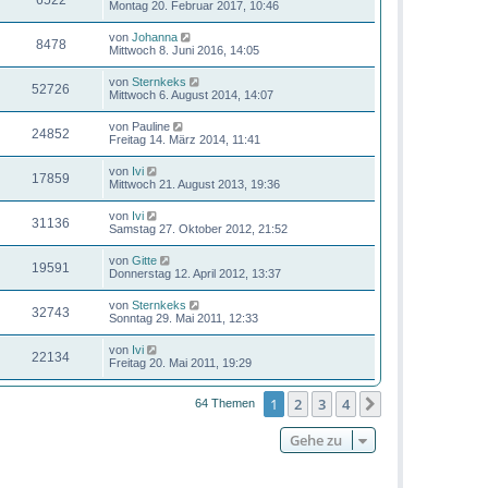
6522
Montag 20. Februar 2017, 10:46
von
Johanna
8478
Mittwoch 8. Juni 2016, 14:05
von
Sternkeks
52726
Mittwoch 6. August 2014, 14:07
von
Pauline
24852
Freitag 14. März 2014, 11:41
von
Ivi
17859
Mittwoch 21. August 2013, 19:36
von
Ivi
31136
Samstag 27. Oktober 2012, 21:52
von
Gitte
19591
Donnerstag 12. April 2012, 13:37
von
Sternkeks
32743
Sonntag 29. Mai 2011, 12:33
von
Ivi
22134
Freitag 20. Mai 2011, 19:29
1
2
3
4
Nächste
64 Themen
Gehe zu