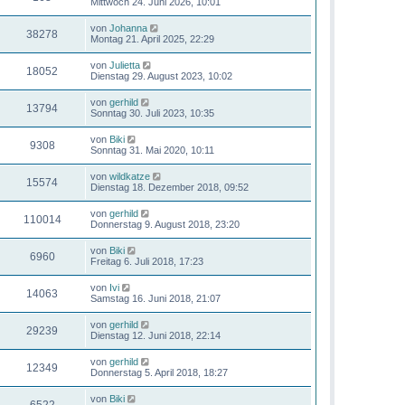
Mittwoch 24. Juni 2026, 10:01
von
Johanna
38278
Montag 21. April 2025, 22:29
von
Julietta
18052
Dienstag 29. August 2023, 10:02
von
gerhild
13794
Sonntag 30. Juli 2023, 10:35
von
Biki
9308
Sonntag 31. Mai 2020, 10:11
von
wildkatze
15574
Dienstag 18. Dezember 2018, 09:52
von
gerhild
110014
Donnerstag 9. August 2018, 23:20
von
Biki
6960
Freitag 6. Juli 2018, 17:23
von
Ivi
14063
Samstag 16. Juni 2018, 21:07
von
gerhild
29239
Dienstag 12. Juni 2018, 22:14
von
gerhild
12349
Donnerstag 5. April 2018, 18:27
von
Biki