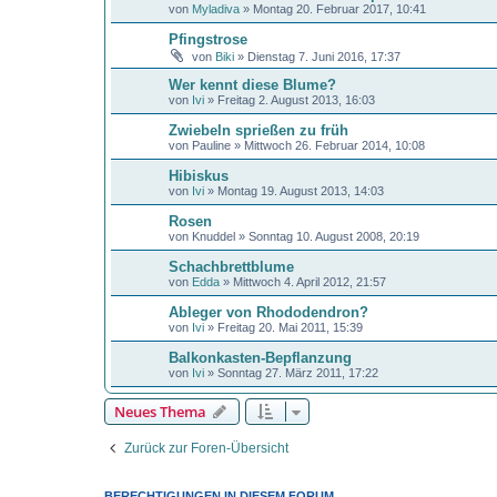
von
Myladiva
»
Montag 20. Februar 2017, 10:41
Pfingstrose
von
Biki
»
Dienstag 7. Juni 2016, 17:37
Wer kennt diese Blume?
von
Ivi
»
Freitag 2. August 2013, 16:03
Zwiebeln sprießen zu früh
von
Pauline
»
Mittwoch 26. Februar 2014, 10:08
Hibiskus
von
Ivi
»
Montag 19. August 2013, 14:03
Rosen
von
Knuddel
»
Sonntag 10. August 2008, 20:19
Schachbrettblume
von
Edda
»
Mittwoch 4. April 2012, 21:57
Ableger von Rhododendron?
von
Ivi
»
Freitag 20. Mai 2011, 15:39
Balkonkasten-Bepflanzung
von
Ivi
»
Sonntag 27. März 2011, 17:22
Neues Thema
Zurück zur Foren-Übersicht
BERECHTIGUNGEN IN DIESEM FORUM