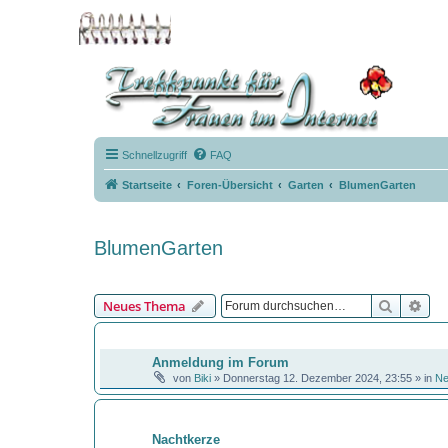
Schnellzugriff
FAQ
Startseite
Foren-Übersicht
Garten
BlumenGarten
BlumenGarten
Suche
Erw
Neues Thema
BEKANNTMACHUNGEN
Anmeldung im Forum
von
Biki
»
Donnerstag 12. Dezember 2024, 23:55
» in
N
THEMEN
Nachtkerze