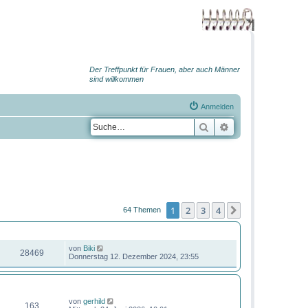
Der Treffpunkt für Frauen, aber auch Männer
sind willkommen
Anmelden
Suche
Erweiterte Suche
1
2
3
4
Nächste
64 Themen
ZUGRIFFE
LETZTER BEITRAG
von
Biki
28469
Donnerstag 12. Dezember 2024, 23:55
ZUGRIFFE
LETZTER BEITRAG
von
gerhild
163