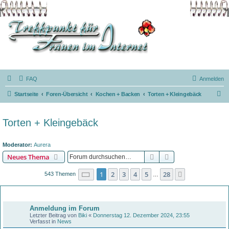
FAQ
Anmelden
S
Startseite
Foren-Übersicht
Kochen + Backen
Torten + Kleingebäck
u
c
Torten + Kleingebäck
h
e
Moderator:
Aurera
Suche
Erweiterte Suche
Neues Thema
Seite
1
von
28
1
2
3
4
5
28
Nächste
543 Themen
…
Bekanntmachungen
Anmeldung im Forum
Letzter Beitrag von
Biki
«
Donnerstag 12. Dezember 2024, 23:55
Verfasst in
News