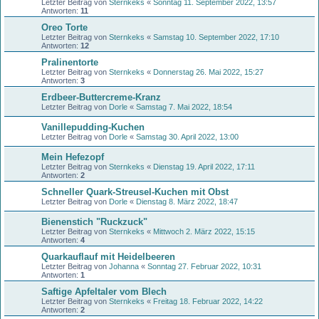
Letzter Beitrag von
Sternkeks
«
Sonntag 11. September 2022, 13:57
Antworten:
11
Oreo Torte
Letzter Beitrag von
Sternkeks
«
Samstag 10. September 2022, 17:10
Antworten:
12
Pralinentorte
Letzter Beitrag von
Sternkeks
«
Donnerstag 26. Mai 2022, 15:27
Antworten:
3
Erdbeer-Buttercreme-Kranz
Letzter Beitrag von
Dorle
«
Samstag 7. Mai 2022, 18:54
Vanillepudding-Kuchen
Letzter Beitrag von
Dorle
«
Samstag 30. April 2022, 13:00
Mein Hefezopf
Letzter Beitrag von
Sternkeks
«
Dienstag 19. April 2022, 17:11
Antworten:
2
Schneller Quark-Streusel-Kuchen mit Obst
Letzter Beitrag von
Dorle
«
Dienstag 8. März 2022, 18:47
Bienenstich "Ruckzuck"
Letzter Beitrag von
Sternkeks
«
Mittwoch 2. März 2022, 15:15
Antworten:
4
Quarkauflauf mit Heidelbeeren
Letzter Beitrag von
Johanna
«
Sonntag 27. Februar 2022, 10:31
Antworten:
1
Saftige Apfeltaler vom Blech
Letzter Beitrag von
Sternkeks
«
Freitag 18. Februar 2022, 14:22
Antworten:
2