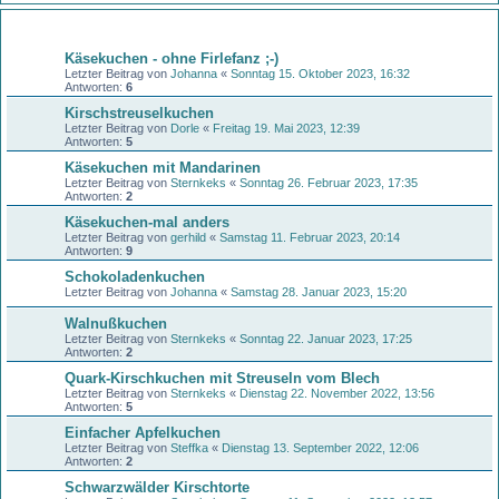
Themen
Käsekuchen - ohne Firlefanz ;-)
Letzter Beitrag von
Johanna
«
Sonntag 15. Oktober 2023, 16:32
Antworten:
6
Kirschstreuselkuchen
Letzter Beitrag von
Dorle
«
Freitag 19. Mai 2023, 12:39
Antworten:
5
Käsekuchen mit Mandarinen
Letzter Beitrag von
Sternkeks
«
Sonntag 26. Februar 2023, 17:35
Antworten:
2
Käsekuchen-mal anders
Letzter Beitrag von
gerhild
«
Samstag 11. Februar 2023, 20:14
Antworten:
9
Schokoladenkuchen
Letzter Beitrag von
Johanna
«
Samstag 28. Januar 2023, 15:20
Walnußkuchen
Letzter Beitrag von
Sternkeks
«
Sonntag 22. Januar 2023, 17:25
Antworten:
2
Quark-Kirschkuchen mit Streuseln vom Blech
Letzter Beitrag von
Sternkeks
«
Dienstag 22. November 2022, 13:56
Antworten:
5
Einfacher Apfelkuchen
Letzter Beitrag von
Steffka
«
Dienstag 13. September 2022, 12:06
Antworten:
2
Schwarzwälder Kirschtorte