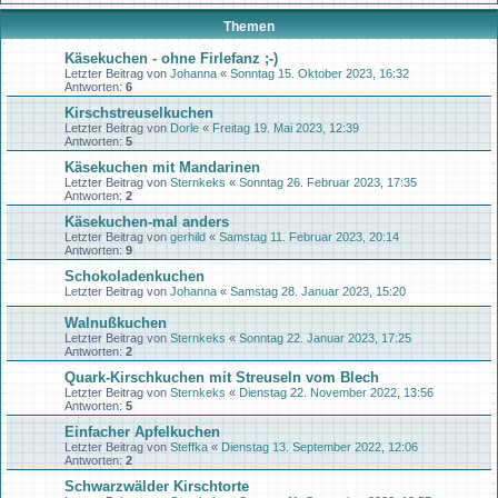
Themen
Käsekuchen - ohne Firlefanz ;-)
Letzter Beitrag von
Johanna
«
Sonntag 15. Oktober 2023, 16:32
Antworten:
6
Kirschstreuselkuchen
Letzter Beitrag von
Dorle
«
Freitag 19. Mai 2023, 12:39
Antworten:
5
Käsekuchen mit Mandarinen
Letzter Beitrag von
Sternkeks
«
Sonntag 26. Februar 2023, 17:35
Antworten:
2
Käsekuchen-mal anders
Letzter Beitrag von
gerhild
«
Samstag 11. Februar 2023, 20:14
Antworten:
9
Schokoladenkuchen
Letzter Beitrag von
Johanna
«
Samstag 28. Januar 2023, 15:20
Walnußkuchen
Letzter Beitrag von
Sternkeks
«
Sonntag 22. Januar 2023, 17:25
Antworten:
2
Quark-Kirschkuchen mit Streuseln vom Blech
Letzter Beitrag von
Sternkeks
«
Dienstag 22. November 2022, 13:56
Antworten:
5
Einfacher Apfelkuchen
Letzter Beitrag von
Steffka
«
Dienstag 13. September 2022, 12:06
Antworten:
2
Schwarzwälder Kirschtorte