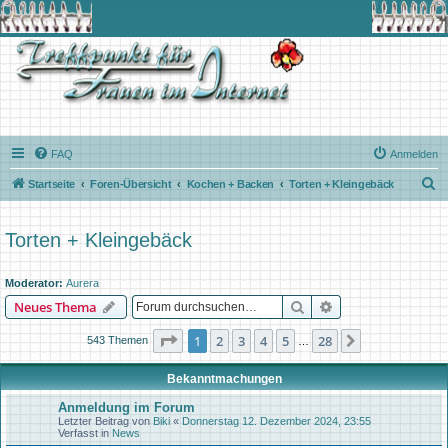
FAQ
Anmelden
S
Startseite
Foren-Übersicht
Kochen + Backen
Torten + Kleingebäck
u
c
Torten + Kleingebäck
h
e
Moderator:
Aurera
Suche
Erweiterte Suche
Neues Thema
Seite
1
von
28
1
2
3
4
5
28
Nächste
543 Themen
…
Bekanntmachungen
Anmeldung im Forum
Letzter Beitrag von
Biki
«
Donnerstag 12. Dezember 2024, 23:55
Verfasst in
News