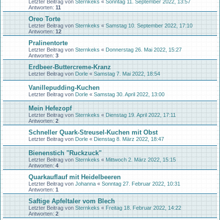
Letzter Beitrag von
Sternkeks
«
Sonntag 11. September 2022, 13:57
Antworten:
11
Oreo Torte
Letzter Beitrag von
Sternkeks
«
Samstag 10. September 2022, 17:10
Antworten:
12
Pralinentorte
Letzter Beitrag von
Sternkeks
«
Donnerstag 26. Mai 2022, 15:27
Antworten:
3
Erdbeer-Buttercreme-Kranz
Letzter Beitrag von
Dorle
«
Samstag 7. Mai 2022, 18:54
Vanillepudding-Kuchen
Letzter Beitrag von
Dorle
«
Samstag 30. April 2022, 13:00
Mein Hefezopf
Letzter Beitrag von
Sternkeks
«
Dienstag 19. April 2022, 17:11
Antworten:
2
Schneller Quark-Streusel-Kuchen mit Obst
Letzter Beitrag von
Dorle
«
Dienstag 8. März 2022, 18:47
Bienenstich "Ruckzuck"
Letzter Beitrag von
Sternkeks
«
Mittwoch 2. März 2022, 15:15
Antworten:
4
Quarkauflauf mit Heidelbeeren
Letzter Beitrag von
Johanna
«
Sonntag 27. Februar 2022, 10:31
Antworten:
1
Saftige Apfeltaler vom Blech
Letzter Beitrag von
Sternkeks
«
Freitag 18. Februar 2022, 14:22
Antworten:
2