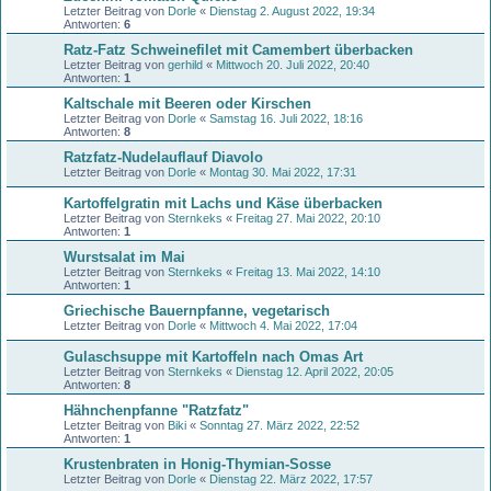
Letzter Beitrag von
Dorle
«
Dienstag 2. August 2022, 19:34
Antworten:
6
Ratz-Fatz Schweinefilet mit Camembert überbacken
Letzter Beitrag von
gerhild
«
Mittwoch 20. Juli 2022, 20:40
Antworten:
1
Kaltschale mit Beeren oder Kirschen
Letzter Beitrag von
Dorle
«
Samstag 16. Juli 2022, 18:16
Antworten:
8
Ratzfatz-Nudelauflauf Diavolo
Letzter Beitrag von
Dorle
«
Montag 30. Mai 2022, 17:31
Kartoffelgratin mit Lachs und Käse überbacken
Letzter Beitrag von
Sternkeks
«
Freitag 27. Mai 2022, 20:10
Antworten:
1
Wurstsalat im Mai
Letzter Beitrag von
Sternkeks
«
Freitag 13. Mai 2022, 14:10
Antworten:
1
Griechische Bauernpfanne, vegetarisch
Letzter Beitrag von
Dorle
«
Mittwoch 4. Mai 2022, 17:04
Gulaschsuppe mit Kartoffeln nach Omas Art
Letzter Beitrag von
Sternkeks
«
Dienstag 12. April 2022, 20:05
Antworten:
8
Hähnchenpfanne "Ratzfatz"
Letzter Beitrag von
Biki
«
Sonntag 27. März 2022, 22:52
Antworten:
1
Krustenbraten in Honig-Thymian-Sosse
Letzter Beitrag von
Dorle
«
Dienstag 22. März 2022, 17:57