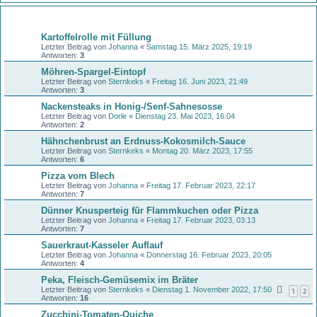
Themen
Kartoffelrolle mit Füllung
Letzter Beitrag von
Johanna
«
Samstag 15. März 2025, 19:19
Antworten:
3
Möhren-Spargel-Eintopf
Letzter Beitrag von
Sternkeks
«
Freitag 16. Juni 2023, 21:49
Antworten:
3
Nackensteaks in Honig-/Senf-Sahnesosse
Letzter Beitrag von
Dorle
«
Dienstag 23. Mai 2023, 16:04
Antworten:
2
Hähnchenbrust an Erdnuss-Kokosmilch-Sauce
Letzter Beitrag von
Sternkeks
«
Montag 20. März 2023, 17:55
Antworten:
6
Pizza vom Blech
Letzter Beitrag von
Johanna
«
Freitag 17. Februar 2023, 22:17
Antworten:
7
Dünner Knusperteig für Flammkuchen oder Pizza
Letzter Beitrag von
Johanna
«
Freitag 17. Februar 2023, 03:13
Antworten:
7
Sauerkraut-Kasseler Auflauf
Letzter Beitrag von
Johanna
«
Donnerstag 16. Februar 2023, 20:05
Antworten:
4
Peka, Fleisch-Gemüsemix im Bräter
Letzter Beitrag von
Sternkeks
«
Dienstag 1. November 2022, 17:50
1
2
Antworten:
16
Zucchini-Tomaten-Quiche