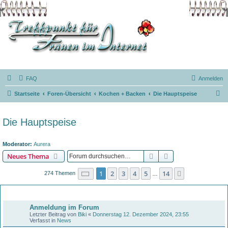
FAQ
Anmelden
S
Startseite
Foren-Übersicht
Kochen + Backen
Die Hauptspeise
u
c
Die Hauptspeise
h
e
Moderator:
Aurera
Suche
Erweiterte Suche
Neues Thema
Seite
1
von
14
1
2
3
4
5
14
Nächste
274 Themen
…
Bekanntmachungen
Anmeldung im Forum
Letzter Beitrag von
Biki
«
Donnerstag 12. Dezember 2024, 23:55
Verfasst in
News