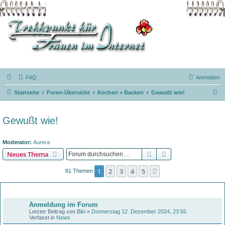
FAQ
Anmelden
S
Startseite
Foren-Übersicht
Kochen + Backen
Gewußt wie!
u
c
Gewußt wie!
h
e
Moderator:
Aurera
Suche
Erweiterte Suche
Neues Thema
1
2
3
4
5
Nächste
81 Themen
Bekanntmachungen
Anmeldung im Forum
Letzter Beitrag von
Biki
«
Donnerstag 12. Dezember 2024, 23:55
Verfasst in
News