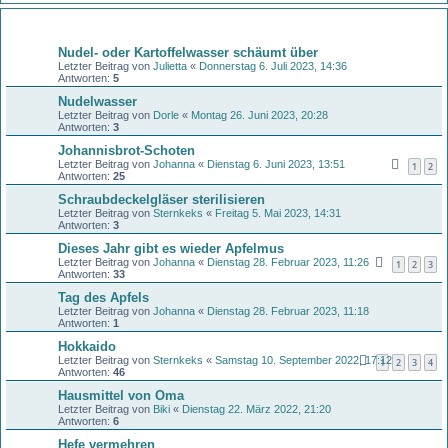
Themen
Nudel- oder Kartoffelwasser schäumt über
Letzter Beitrag von
Julietta
«
Donnerstag 6. Juli 2023, 14:36
Antworten:
5
Nudelwasser
Letzter Beitrag von
Dorle
«
Montag 26. Juni 2023, 20:28
Antworten:
3
Johannisbrot-Schoten
Letzter Beitrag von
Johanna
«
Dienstag 6. Juni 2023, 13:51
1
2
Antworten:
25
Schraubdeckelgläser sterilisieren
Letzter Beitrag von
Sternkeks
«
Freitag 5. Mai 2023, 14:31
Antworten:
3
Dieses Jahr gibt es wieder Apfelmus
Letzter Beitrag von
Johanna
«
Dienstag 28. Februar 2023, 11:26
1
2
3
Antworten:
33
Tag des Apfels
Letzter Beitrag von
Johanna
«
Dienstag 28. Februar 2023, 11:18
Antworten:
1
Hokkaido
Letzter Beitrag von
Sternkeks
«
Samstag 10. September 2022, 17:12
1
2
3
4
Antworten:
46
Hausmittel von Oma
Letzter Beitrag von
Biki
«
Dienstag 22. März 2022, 21:20
Antworten:
6
Hefe vermehren