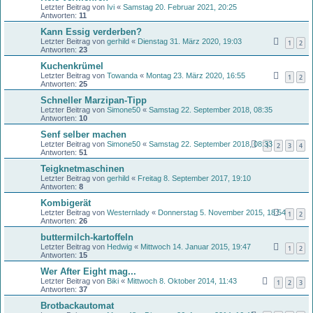
Letzter Beitrag von
Ivi
«
Samstag 20. Februar 2021, 20:25
Antworten:
11
Kann Essig verderben?
Letzter Beitrag von
gerhild
«
Dienstag 31. März 2020, 19:03
1
2
Antworten:
23
Kuchenkrümel
Letzter Beitrag von
Towanda
«
Montag 23. März 2020, 16:55
1
2
Antworten:
25
Schneller Marzipan-Tipp
Letzter Beitrag von
Simone50
«
Samstag 22. September 2018, 08:35
Antworten:
10
Senf selber machen
Letzter Beitrag von
Simone50
«
Samstag 22. September 2018, 08:33
1
2
3
4
Antworten:
51
Teigknetmaschinen
Letzter Beitrag von
gerhild
«
Freitag 8. September 2017, 19:10
Antworten:
8
Kombigerät
Letzter Beitrag von
Westernlady
«
Donnerstag 5. November 2015, 18:54
1
2
Antworten:
26
buttermilch-kartoffeln
Letzter Beitrag von
Hedwig
«
Mittwoch 14. Januar 2015, 19:47
1
2
Antworten:
15
Wer After Eight mag...
Letzter Beitrag von
Biki
«
Mittwoch 8. Oktober 2014, 11:43
1
2
3
Antworten:
37
Brotbackautomat