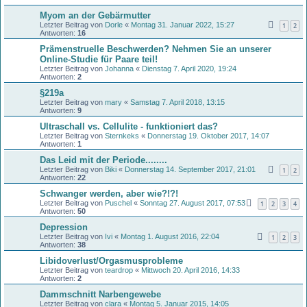
Myom an der Gebärmutter
Letzter Beitrag von
Dorle
«
Montag 31. Januar 2022, 15:27
1
2
Antworten:
16
Prämenstruelle Beschwerden? Nehmen Sie an unserer
Online-Studie für Paare teil!
Letzter Beitrag von
Johanna
«
Dienstag 7. April 2020, 19:24
Antworten:
2
§219a
Letzter Beitrag von
mary
«
Samstag 7. April 2018, 13:15
Antworten:
9
Ultraschall vs. Cellulite - funktioniert das?
Letzter Beitrag von
Sternkeks
«
Donnerstag 19. Oktober 2017, 14:07
Antworten:
1
Das Leid mit der Periode........
Letzter Beitrag von
Biki
«
Donnerstag 14. September 2017, 21:01
1
2
Antworten:
22
Schwanger werden, aber wie?!?!
Letzter Beitrag von
Puschel
«
Sonntag 27. August 2017, 07:53
1
2
3
4
Antworten:
50
Depression
Letzter Beitrag von
Ivi
«
Montag 1. August 2016, 22:04
1
2
3
Antworten:
38
Libidoverlust/Orgasmusprobleme
Letzter Beitrag von
teardrop
«
Mittwoch 20. April 2016, 14:33
Antworten:
2
Dammschnitt Narbengewebe
Letzter Beitrag von
clara
«
Montag 5. Januar 2015, 14:05