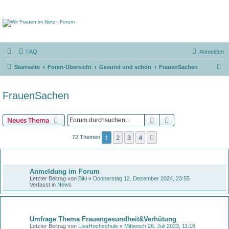
FAQ
Anmelden
S
Startseite
Foren-Übersicht
Gesund und schön
FrauenSachen
u
c
FrauenSachen
h
e
Suche
Erweiterte Suche
Neues Thema
1
2
3
4
Nächste
72 Themen
Bekanntmachungen
Anmeldung im Forum
Letzter Beitrag von
Biki
«
Donnerstag 12. Dezember 2024, 23:55
Verfasst in
News
Themen
Umfrage Thema Frauengesundheit&Verhütung
Letzter Beitrag von
LisaHochschule
«
Mittwoch 26. Juli 2023, 11:16