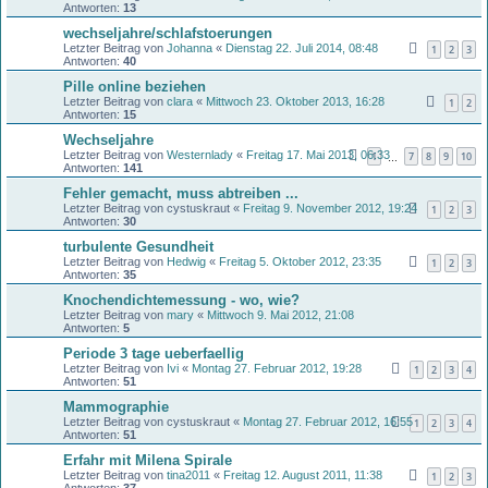
Antworten:
13
wechseljahre/schlafstoerungen
Letzter Beitrag von
Johanna
«
Dienstag 22. Juli 2014, 08:48
1
2
3
Antworten:
40
Pille online beziehen
Letzter Beitrag von
clara
«
Mittwoch 23. Oktober 2013, 16:28
1
2
Antworten:
15
Wechseljahre
Letzter Beitrag von
Westernlady
«
Freitag 17. Mai 2013, 06:33
1
7
8
9
10
…
Antworten:
141
Fehler gemacht, muss abtreiben ...
Letzter Beitrag von
cystuskraut
«
Freitag 9. November 2012, 19:24
1
2
3
Antworten:
30
turbulente Gesundheit
Letzter Beitrag von
Hedwig
«
Freitag 5. Oktober 2012, 23:35
1
2
3
Antworten:
35
Knochendichtemessung - wo, wie?
Letzter Beitrag von
mary
«
Mittwoch 9. Mai 2012, 21:08
Antworten:
5
Periode 3 tage ueberfaellig
Letzter Beitrag von
Ivi
«
Montag 27. Februar 2012, 19:28
1
2
3
4
Antworten:
51
Mammographie
Letzter Beitrag von
cystuskraut
«
Montag 27. Februar 2012, 16:55
1
2
3
4
Antworten:
51
Erfahr mit Milena Spirale
Letzter Beitrag von
tina2011
«
Freitag 12. August 2011, 11:38
1
2
3
Antworten:
37