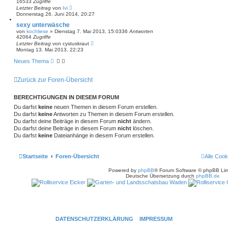
16533
Zugriffe
Letzter Beitrag
von
Ivi
Donnerstag 26. Juni 2014, 20:27
sexy unterwäsche
von
kochliese
»
Dienstag 7. Mai 2013, 15:03
36
Antworten
42064
Zugriffe
Letzter Beitrag
von
cystuskraut
Montag 13. Mai 2013, 22:23
Neues Thema
Zurück zur Foren-Übersicht
BERECHTIGUNGEN IN DIESEM FORUM
Du darfst
keine
neuen Themen in diesem Forum erstellen.
Du darfst
keine
Antworten zu Themen in diesem Forum erstellen.
Du darfst deine Beiträge in diesem Forum
nicht
ändern.
Du darfst deine Beiträge in diesem Forum
nicht
löschen.
Du darfst
keine
Dateianhänge in diesem Forum erstellen.
Startseite
Foren-Übersicht
Alle Cook
Powered by
phpBB
® Forum Software © phpBB Lim
Deutsche Übersetzung durch
phpBB.de
DATENSCHUTZERKLÄRUNG
IMPRESSUM