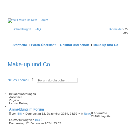
Der
Schnellzugriff
FAQ
Anmelden
sin
Startseite
Foren-Übersicht
Gesund und schön
Make-up und Co
Make-up und Co
S
E
Neues Thema
u
r
c
w
h
e
e
i
Bekanntmachungen
t
Antworten
e
Zugriffe
r
Letzter Beitrag
t
Anmeldung im Forum
e
0
Antworten
S
von
Biki
»
Donnerstag 12. Dezember 2024, 23:55
» in
News
28468
Zugriffe
u
Letzter Beitrag
von
Biki
c
Donnerstag 12. Dezember 2024, 23:55
h
e