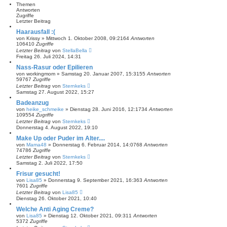
Themen
Antworten
Zugriffe
Letzter Beitrag
Haarausfall :(
von
Krissy
»
Mittwoch 1. Oktober 2008, 09:21
64
Antworten
106410
Zugriffe
Letzter Beitrag
von
StellaBella
Freitag 26. Juli 2024, 14:31
Nass-Rasur oder Epilieren
von
workingmom
»
Samstag 20. Januar 2007, 15:31
55
Antworten
59767
Zugriffe
Letzter Beitrag
von
Sternkeks
Samstag 27. August 2022, 15:27
Badeanzug
von
heike_schmeike
»
Dienstag 28. Juni 2016, 12:17
34
Antworten
109554
Zugriffe
Letzter Beitrag
von
Sternkeks
Donnerstag 4. August 2022, 19:10
Make Up oder Puder im Alter....
von
Mama48
»
Donnerstag 6. Februar 2014, 14:07
68
Antworten
74786
Zugriffe
Letzter Beitrag
von
Sternkeks
Samstag 2. Juli 2022, 17:50
Frisur gesucht!
von
Lisa85
»
Donnerstag 9. September 2021, 16:36
3
Antworten
7601
Zugriffe
Letzter Beitrag
von
Lisa85
Dienstag 26. Oktober 2021, 10:40
Welche Anti Aging Creme?
von
Lisa85
»
Dienstag 12. Oktober 2021, 09:31
1
Antworten
5372
Zugriffe