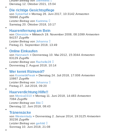
Letzter Beitrag
von
Sternkeks
Dienstag 12. Oktober 2021, 15:04
Die richtige Gesichtspflege
von
SylvieHall
»
Montag 26. Juni 2017, 10:31
42
Antworten
58996
Zugriffe
Letzter Beitrag
von
Karimma
Samstag 20. Oktober 2018, 10:17
Haarentfernung am Bein
von
Oberzicke
»
Mittwoch 19. November 2008, 08:10
99
Antworten
94157
Zugriffe
Letzter Beitrag
von
Johanna
Freitag 21. September 2018, 13:49
Online Einkaufen
von
Hannasch
»
Donnerstag 10. Mai 2012, 15:30
44
Antworten
63129
Zugriffe
Letzter Beitrag
von
Rachelle28
Donnerstag 2. August 2018, 10:14
Wer kennt Rizinusöl?
von
KosmetikFreak
»
Dienstag 24. Juli 2018, 17:00
6
Antworten
10867
Zugriffe
Letzter Beitrag
von
Johanna
Freitag 27. Juli 2018, 09:20
Haarverdichtung Hilfe!!
von
Monica0310
»
Montag 11. Juni 2018, 14:48
3
Antworten
7084
Zugriffe
Letzter Beitrag
von
Biki
Dienstag 12. Juni 2018, 08:43
Tränensäcke
von
Westernlady
»
Donnerstag 2. Januar 2014, 19:31
25
Antworten
30236
Zugriffe
Letzter Beitrag
von
gerhild
Sonntag 10. Juni 2018, 21:08