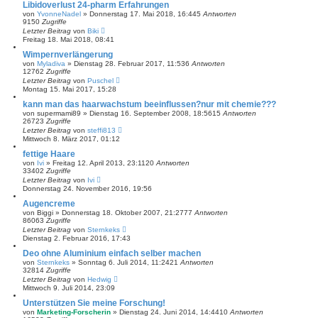
Libidoverlust 24-pharm Erfahrungen
von
YvonneNadel
»
Donnerstag 17. Mai 2018, 16:44
5
Antworten
9150
Zugriffe
Letzter Beitrag
von
Biki
Freitag 18. Mai 2018, 08:41
Wimpernverlängerung
von
Myladiva
»
Dienstag 28. Februar 2017, 11:53
6
Antworten
12762
Zugriffe
Letzter Beitrag
von
Puschel
Montag 15. Mai 2017, 15:28
kann man das haarwachstum beeinflussen?nur mit chemie???
von
supermami89
»
Dienstag 16. September 2008, 18:56
15
Antworten
26723
Zugriffe
Letzter Beitrag
von
steffi813
Mittwoch 8. März 2017, 01:12
fettige Haare
von
Ivi
»
Freitag 12. April 2013, 23:11
20
Antworten
33402
Zugriffe
Letzter Beitrag
von
Ivi
Donnerstag 24. November 2016, 19:56
Augencreme
von
Biggi
»
Donnerstag 18. Oktober 2007, 21:27
77
Antworten
86063
Zugriffe
Letzter Beitrag
von
Sternkeks
Dienstag 2. Februar 2016, 17:43
Deo ohne Aluminium einfach selber machen
von
Sternkeks
»
Sonntag 6. Juli 2014, 11:24
21
Antworten
32814
Zugriffe
Letzter Beitrag
von
Hedwig
Mittwoch 9. Juli 2014, 23:09
Unterstützen Sie meine Forschung!
von
Marketing-Forscherin
»
Dienstag 24. Juni 2014, 14:44
10
Antworten