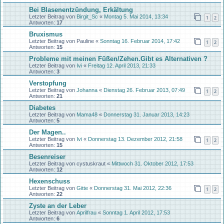
Bei Blasenentzündung, Erkältung
Letzter Beitrag von
Birgit_Sc
«
Montag 5. Mai 2014, 13:34
1
2
Antworten:
17
Bruxismus
Letzter Beitrag von
Pauline
«
Sonntag 16. Februar 2014, 17:42
1
2
Antworten:
15
Probleme mit meinen Füßen/Zehen.Gibt es Alternativen ?
Letzter Beitrag von
Ivi
«
Freitag 12. April 2013, 21:33
Antworten:
3
Verstopfung
Letzter Beitrag von
Johanna
«
Dienstag 26. Februar 2013, 07:49
1
2
Antworten:
21
Diabetes
Letzter Beitrag von
Mama48
«
Donnerstag 31. Januar 2013, 14:23
Antworten:
5
Der Magen..
Letzter Beitrag von
Ivi
«
Donnerstag 13. Dezember 2012, 21:58
1
2
Antworten:
15
Besenreiser
Letzter Beitrag von
cystuskraut
«
Mittwoch 31. Oktober 2012, 17:53
Antworten:
12
Hexenschuss
Letzter Beitrag von
Gitte
«
Donnerstag 31. Mai 2012, 22:36
1
2
Antworten:
22
Zyste an der Leber
Letzter Beitrag von
Aprilfrau
«
Sonntag 1. April 2012, 17:53
Antworten:
6