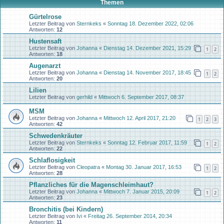
Themen
Gürtelrose
Letzter Beitrag von
Sternkeks
«
Sonntag 18. Dezember 2022, 02:06
Antworten:
12
Hustensaft
Letzter Beitrag von
Johanna
«
Dienstag 14. Dezember 2021, 15:29
1
2
Antworten:
18
Augenarzt
Letzter Beitrag von
Johanna
«
Dienstag 14. November 2017, 18:45
1
2
Antworten:
20
Lilien
Letzter Beitrag von
gerhild
«
Mittwoch 6. September 2017, 08:37
MSM
Letzter Beitrag von
Johanna
«
Mittwoch 12. April 2017, 21:20
1
2
3
Antworten:
42
Schwedenkräuter
Letzter Beitrag von
Sternkeks
«
Sonntag 12. Februar 2017, 11:59
1
2
Antworten:
22
Schlaflosigkeit
Letzter Beitrag von
Cleopatra
«
Montag 30. Januar 2017, 16:53
1
2
Antworten:
28
Pflanzliches für die Magenschleimhaut?
Letzter Beitrag von
Johanna
«
Mittwoch 7. Januar 2015, 20:09
1
2
Antworten:
23
Bronchitis (bei Kindern)
Letzter Beitrag von
Ivi
«
Freitag 26. September 2014, 20:34
Antworten:
11