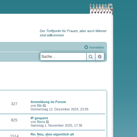
Der Treffpunkt für Frauen, aber auch Männer
sind willkommen
Anmelden
Suche
Erweiterte Suche
BEITRÄGE
LETZTER BEITRAG
Anmeldung im Forum
327
N
von
Biki
e
Donnerstag 12. Dezember 2024, 23:55
u
e
IP gesperrt
825
s
N
von
Biene
t
e
Samstag 1. November 2025, 17:36
e
u
r
e
Re: Neu, aber eigentlich alt
B
1514
s