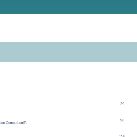
THEMEN
29
98
en Compu betrifft
158