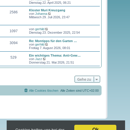
e
t
e
Dienstag 22. April 2025, 06:21
i
e
u
t
r
e
Kloster Muri Kreuzgang
r
2586
B
s
N
von
Johanna
a
e
t
e
Mittwoch 29. Juli 2026, 23:47
g
i
e
u
t
r
e
r
B
s
N
von
gerhild
a
e
1097
t
e
Dienstag 23. Dezember 2025, 22:54
g
i
e
u
t
r
e
r
Re: Montipps für den Garten …
B
3094
s
N
a
von
gerhild
e
t
e
g
Freitag 7. August 2026, 08:01
i
e
u
t
r
e
r
Ein wichtiges Thema: Anti-Gew…
B
529
s
N
a
von
Jazz
e
t
e
g
Donnerstag 21. Mai 2026, 21:51
i
e
u
t
r
e
r
B
s
a
e
t
g
Gehe zu
i
e
t
r
r
B
a
e
Alle Cookies löschen
Alle Zeiten sind
UTC+02:00
g
i
t
r
a
g
Ok
Cookies helfen uns bei der