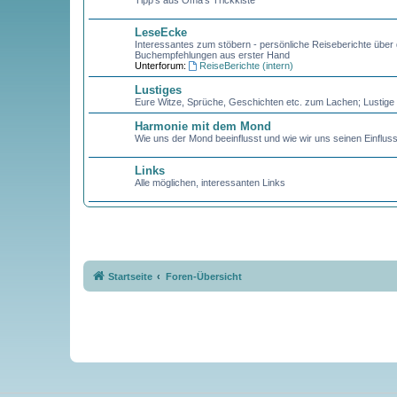
Tipp's aus Oma's Trickkiste
LeseEcke
Interessantes zum stöbern - persönliche Reiseberichte über
Buchempfehlungen aus erster Hand
Unterforum:
ReiseBerichte (intern)
Lustiges
Eure Witze, Sprüche, Geschichten etc. zum Lachen; Lustige B
Harmonie mit dem Mond
Wie uns der Mond beeinflusst und wie wir uns seinen Einfl
Links
Alle möglichen, interessanten Links
Startseite
Foren-Übersicht