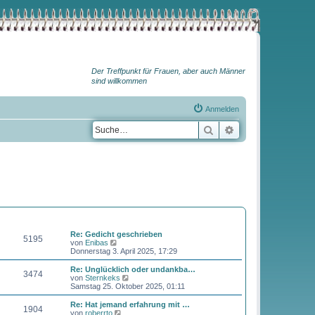
Der Treffpunkt für Frauen, aber auch Männer
sind willkommen
Anmelden
Suche
Erweiterte Suche
BEITRÄGE
LETZTER BEITRAG
Re: Gedicht geschrieben
5195
N
von
Enibas
e
Donnerstag 3. April 2025, 17:29
u
e
Re: Unglücklich oder undankba…
3474
s
N
von
Sternkeks
t
e
Samstag 25. Oktober 2025, 01:11
e
u
r
e
Re: Hat jemand erfahrung mit …
1904
B
s
N
von
roberrto