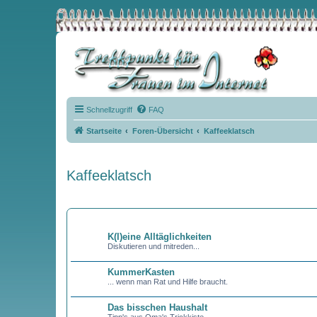
Schnellzugriff
FAQ
Startseite
Foren-Übersicht
Kaffeeklatsch
Kaffeeklatsch
FORUM
K(l)eine Alltäglichkeiten
Diskutieren und mitreden...
KummerKasten
... wenn man Rat und Hilfe braucht.
Das bisschen Haushalt