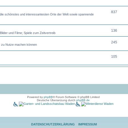
837
 die schönstes und interessantesten Orte der Welt sowie spannende
136
ilder und Filme; Spiele zum Zeitvertreib
245
uss zu Nutze machen können
105
Powered by
phpBB
® Forum Software © phpBB Limited
Deutsche Übersetzung durch
phpBB.de
DATENSCHUTZERKLÄRUNG
IMPRESSUM