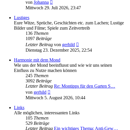
Neuester
von
Johanna
Beitrag
Mittwoch 29. Juli 2026, 23:47
Lustiges
Eure Witze, Sprüche, Geschichten etc. zum Lachen; Lustige
Bilder und Filme; Spiele zum Zeitvertreib
136
Themen
1097
Beiträge
Neuester
Letzter Beitrag
von
gerhild
Beitrag
Dienstag 23. Dezember 2025, 22:54
Harmonie mit dem Mond
Wie uns der Mond beeinflusst und wie wir uns seinen
Einfluss zu Nutze machen können
245
Themen
3092
Beiträge
Letzter Beitrag
Re: Montipps für den Garten S…
Neuester
von
gerhild
Beitrag
Mittwoch 5. August 2026, 10:44
Links
Alle möglichen, interessanten Links
105
Themen
529
Beiträge
Letzter Beitrag
Ein wichtiges Thema: Anti-Gew…