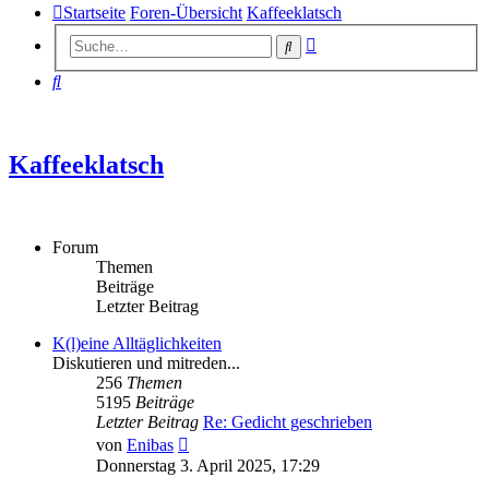
Startseite
Foren-Übersicht
Kaffeeklatsch
Erweiterte
Suche
Suche
Suche
Kaffeeklatsch
Forum
Themen
Beiträge
Letzter Beitrag
K(l)eine Alltäglichkeiten
Diskutieren und mitreden...
256
Themen
5195
Beiträge
Letzter Beitrag
Re: Gedicht geschrieben
Neuester
von
Enibas
Beitrag
Donnerstag 3. April 2025, 17:29