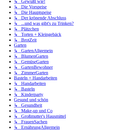
↳ Gewußt wie!
↳ Die Vorspeise
↳ Die Hauptspeise
↳ Der krönende Abschluss
↳ ...und was gibt's zu Trinken?
↳ Plätzchen
↳ Torten + Kleingebäck
↳ BrotZeit
Garten
↳ GartenAllgemein
↳ BlumenGarten
↳ GemüseGarten
↳ GartenBewohner
↳ ZimmerGarten
Basteln + Handarbeiten
↳ Handarbeiten
↳ Basteln
↳ Kinderparty
Gesund und schön
↳ Gesundheit
↳ Make-up und Co
↳ Großmutter's Hausmittel
↳ FrauenSachen
↳ ErnährungAllgemein