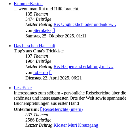
KummerKasten
... wenn man Rat und Hilfe braucht.
135
Themen
3474
Beiträge
Letzter Beitrag
Re: Unglücklich oder undankba…
Neuester
von
Sternkeks
Beitrag
Samstag 25. Oktober 2025, 01:11
Das bisschen Haushalt
Tipp's aus Oma's Trickkiste
107
Themen
1904
Beiträge
Letzter Beitrag
Re: Hat jemand erfahrung mit …
Neuester
von
roberrto
Beitrag
Dienstag 22. April 2025, 06:21
LeseEcke
Interessantes zum stöbern - persönliche Reiseberichte über die
schönstes und interessantesten Orte der Welt sowie spannende
Buchempfehlungen aus erster Hand
Unterforum:
ReiseBerichte (intern)
837
Themen
2586
Beiträge
Letzter Beitrag
Kloster Muri Kreuzgang