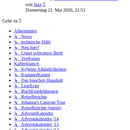
Neuester
von
Jazz
Beitrag
Donnerstag 21. Mai 2026, 21:51
Gehe zu
Allgemeines
↳ News
↳ technische Hilfe
↳ Neu hier?
↳ Unser schwarzes Brett
↳ Testforum
Kaffeeklatsch
↳ K(l)eine Alltäglichkeiten
↳ KummerKasten
↳ Das bisschen Haushalt
↳ LeseEcke
↳ BuchEmpfehlungen
↳ ReiseBerichte
↳ Johanna's Caravan Tour
↳ ReiseBerichte (intern)
↳ AdventsKalender
↳ Adventskalender '14
↳ Adventskalender '13
↳ Adventskalender '12