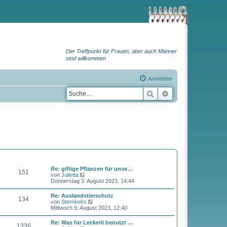
Der Treffpunkt für Frauen, aber auch Männer
sind willkommen
Anmelden
Suche
Erweiterte Suche
BEITRÄGE
LETZTER BEITRAG
Re: giftige Pflanzen für unse…
151
N
von
Julietta
e
Donnerstag 3. August 2023, 14:44
u
e
Re: Auslandstierschutz
134
s
N
von
Sternkeks
t
e
Mittwoch 9. August 2023, 12:40
e
u
r
e
Re: Was für Leckerli benutzt …
B
1336
s