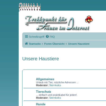
Schnellzugriff
FAQ
Startseite
Foren-Übersicht
Unsere Haustiere
Unsere Haustiere
FORUM
Allgemeines
Urlaub mit Tier, nützliche Adressen ...
Moderator:
Sternkeks
Tierschutz
... einfach und praktikabel für jeden!
Moderator:
Sternkeks
Hunde