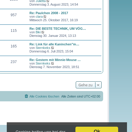
N
von
Julietta
e
t
e
Donnerstag 3. August 2023, 14:54
i
e
u
t
r
e
r
Re: Paulchen 2008 - 2017
B
957
s
a
N
von
clara
e
t
g
e
Mittwoch 25. Oktober 2017, 16:19
i
e
u
t
r
e
r
Re: DIE BESTE TECHNIK, UM VÖG…
B
115
s
a
N
von
Biki
e
t
g
e
Dienstag 30. Januar 2024, 13:13
i
e
u
t
r
e
r
Re: Link für alle Kaninchen"m…
B
165
s
a
N
von
Sternkeks
e
t
g
e
Donnerstag 6. Juli 2023, 15:04
i
e
u
t
r
e
r
Re: Gestern mit Minnie-Mouse …
B
237
s
a
N
von
Sternkeks
e
t
g
e
Dienstag 7. November 2023, 18:51
i
e
u
t
r
e
r
B
s
a
e
t
g
i
Gehe zu
e
t
r
r
B
a
e
Alle Cookies löschen
Alle Zeiten sind
UTC+02:00
g
i
t
r
a
g
Ok
Cookies helfen uns bei der