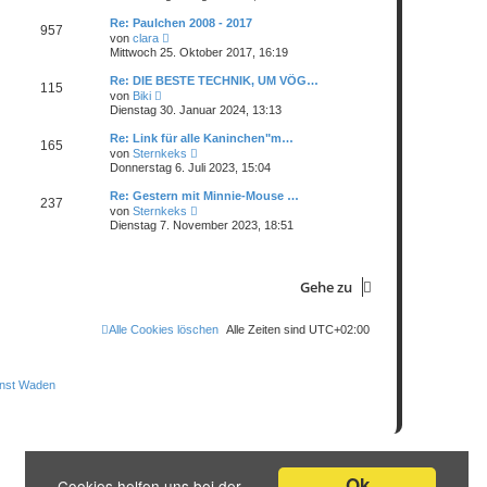
u
t
r
e
r
Re: Paulchen 2008 - 2017
B
957
s
a
N
e
von
clara
t
g
e
i
Mittwoch 25. Oktober 2017, 16:19
e
u
t
r
e
r
Re: DIE BESTE TECHNIK, UM VÖG…
B
115
s
a
N
e
von
Biki
t
g
e
i
Dienstag 30. Januar 2024, 13:13
e
u
t
r
e
r
Re: Link für alle Kaninchen"m…
B
165
s
a
N
e
von
Sternkeks
t
g
e
i
Donnerstag 6. Juli 2023, 15:04
e
u
t
r
e
r
Re: Gestern mit Minnie-Mouse …
B
237
s
a
N
e
von
Sternkeks
t
g
e
i
Dienstag 7. November 2023, 18:51
e
u
t
r
e
r
B
s
a
e
t
g
i
Gehe zu
e
t
r
r
B
a
e
Alle Cookies löschen
Alle Zeiten sind
UTC+02:00
g
i
t
r
a
g
Ok
Cookies helfen uns bei der