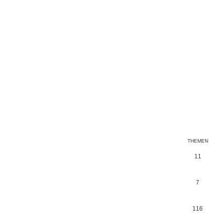
THEMEN
11
7
116