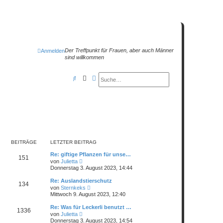
Der Treffpunkt für Frauen, aber auch Männer
Anmelden
sind willkommen
Suche
Erweiterte Suche
S
u
c
h
e
BEITRÄGE
LETZTER BEITRAG
Re: giftige Pflanzen für unse…
151
N
von
Julietta
e
Donnerstag 3. August 2023, 14:44
u
e
Re: Auslandstierschutz
134
s
N
von
Sternkeks
t
e
Mittwoch 9. August 2023, 12:40
e
u
r
e
Re: Was für Leckerli benutzt …
B
1336
s
N
e
von
Julietta
t
e
i
Donnerstag 3. August 2023, 14:54
e