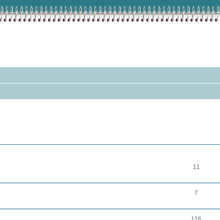
THEMEN
11
7
116