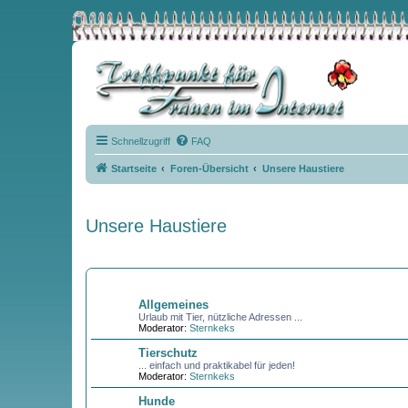
Schnellzugriff
FAQ
Startseite
Foren-Übersicht
Unsere Haustiere
Unsere Haustiere
FORUM
Allgemeines
Urlaub mit Tier, nützliche Adressen ...
Moderator:
Sternkeks
Tierschutz
... einfach und praktikabel für jeden!
Moderator:
Sternkeks
Hunde