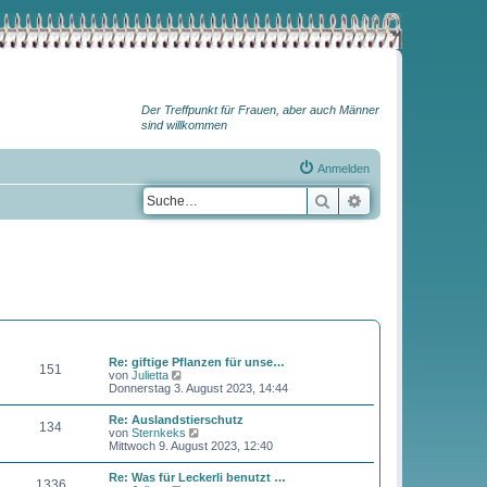
Der Treffpunkt für Frauen, aber auch Männer
sind willkommen
Anmelden
Suche
Erweiterte Suche
BEITRÄGE
LETZTER BEITRAG
Re: giftige Pflanzen für unse…
151
N
von
Julietta
e
Donnerstag 3. August 2023, 14:44
u
e
Re: Auslandstierschutz
134
s
N
von
Sternkeks
t
e
Mittwoch 9. August 2023, 12:40
e
u
r
e
Re: Was für Leckerli benutzt …
B
1336
s