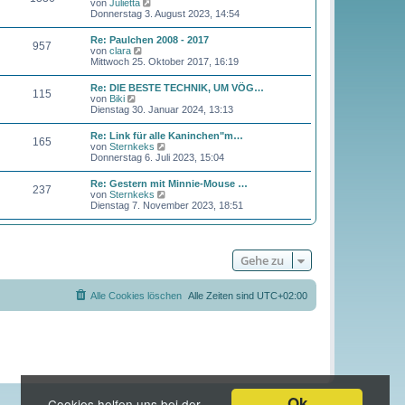
N
von
Julietta
e
t
e
Donnerstag 3. August 2023, 14:54
i
e
u
t
r
e
r
Re: Paulchen 2008 - 2017
B
957
s
a
N
von
clara
e
t
g
e
Mittwoch 25. Oktober 2017, 16:19
i
e
u
t
r
e
r
Re: DIE BESTE TECHNIK, UM VÖG…
B
115
s
a
N
von
Biki
e
t
g
e
Dienstag 30. Januar 2024, 13:13
i
e
u
t
r
e
r
Re: Link für alle Kaninchen"m…
B
165
s
a
N
von
Sternkeks
e
t
g
e
Donnerstag 6. Juli 2023, 15:04
i
e
u
t
r
e
r
Re: Gestern mit Minnie-Mouse …
B
237
s
a
N
von
Sternkeks
e
t
g
e
Dienstag 7. November 2023, 18:51
i
e
u
t
r
e
r
B
s
a
e
t
g
i
Gehe zu
e
t
r
r
B
a
e
Alle Cookies löschen
Alle Zeiten sind
UTC+02:00
g
i
t
r
a
g
Ok
Cookies helfen uns bei der