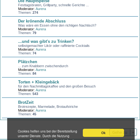
Die Hauptspeise
Festtagsbraten, Grillparty, schnelle Gerichte ...
Moderator:
Aurera
Themen:
274
Der krönende Abschluss
Was wäre ein Essen ohne den richtigen Nachtisch?
Moderator:
Aurera
Themen:
79
...und was gibt's zu Trinken?
selbstgemachter Likör oder raffinierte Cocktails
Moderator:
Aurera
Themen:
74
Plätzchen
... zum Knabbern zwischendurch
Moderator:
Aurera
Themen:
84
Torten + Kleingebäck
für den Nachmittagskaffee und den großen Besuch
Moderator:
Aurera
Themen:
543
BrotZeit
Brotrezepte, Marmelade, Brotaufstriche
Moderator:
Aurera
Themen:
45
Cookies helfen uns bei der Bereitstellung
Gehe zu
Ok
unserer Dienste. Durch die Nutzung