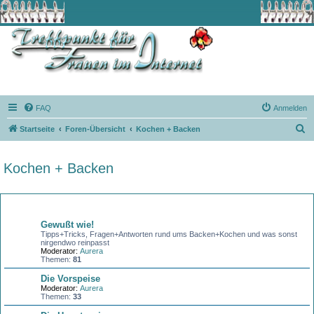
FAQ
Anmelden
S
Startseite
Foren-Übersicht
Kochen + Backen
u
c
Kochen + Backen
h
e
Forum
Gewußt wie!
Tipps+Tricks, Fragen+Antworten rund ums Backen+Kochen und was sonst
nirgendwo reinpasst
Moderator:
Aurera
Themen:
81
Die Vorspeise
Moderator:
Aurera
Themen:
33