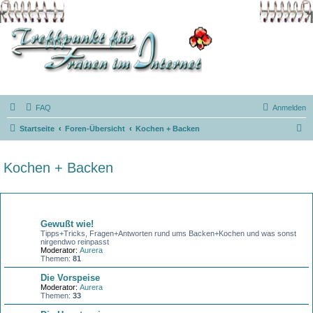
FAQ
Anmelden
S
Startseite
Foren-Übersicht
Kochen + Backen
u
c
Kochen + Backen
h
e
Forum
Gewußt wie!
Tipps+Tricks, Fragen+Antworten rund ums Backen+Kochen und was sonst
nirgendwo reinpasst
Moderator:
Aurera
Themen:
81
Die Vorspeise
Moderator:
Aurera
Themen:
33