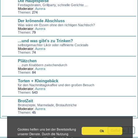
Die Hauptspeise
Festtagsbraten, Grillparty, schnelle Gerichte ...
Moderator:
Aurera
Themen:
274
Der krönende Abschluss
Was wäre ein Essen ohne den richtigen Nachtisch?
Moderator:
Aurera
Themen:
79
...und was gibt's zu Trinken?
selbstgemachter Likör oder raffinierte Cocktails
Moderator:
Aurera
Themen:
74
Plätzchen
... zum Knabbern zwischendurch
Moderator:
Aurera
Themen:
84
Torten + Kleingebäck
für den Nachmittagskaffee und den großen Besuch
Moderator:
Aurera
Themen:
543
BrotZeit
Brotrezepte, Marmelade, Brotaufstriche
Moderator:
Aurera
Themen:
45
Cookies helfen uns bei der Bereitstellung
Gehe zu
Ok
unserer Dienste. Durch die Nutzung