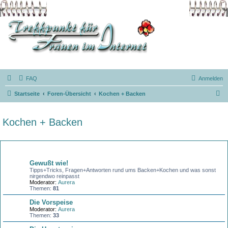
FAQ
Anmelden
S
Startseite
Foren-Übersicht
Kochen + Backen
u
c
Kochen + Backen
h
e
Forum
Gewußt wie!
Tipps+Tricks, Fragen+Antworten rund ums Backen+Kochen und was sonst
nirgendwo reinpasst
Moderator:
Aurera
Themen:
81
Die Vorspeise
Moderator:
Aurera
Themen:
33