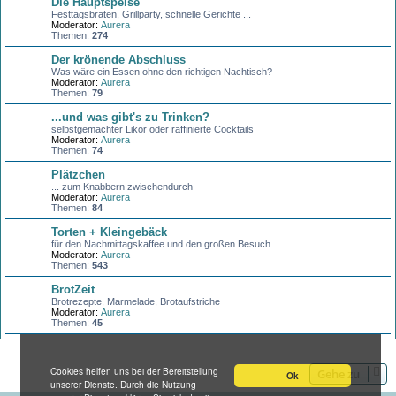
Die Hauptspeise
Festtagsbraten, Grillparty, schnelle Gerichte ...
Moderator:
Aurera
Themen:
274
Der krönende Abschluss
Was wäre ein Essen ohne den richtigen Nachtisch?
Moderator:
Aurera
Themen:
79
...und was gibt's zu Trinken?
selbstgemachter Likör oder raffinierte Cocktails
Moderator:
Aurera
Themen:
74
Plätzchen
... zum Knabbern zwischendurch
Moderator:
Aurera
Themen:
84
Torten + Kleingebäck
für den Nachmittagskaffee und den großen Besuch
Moderator:
Aurera
Themen:
543
BrotZeit
Brotrezepte, Marmelade, Brotaufstriche
Moderator:
Aurera
Themen:
45
Cookies helfen uns bei der Bereitstellung
Gehe zu
Ok
unserer Dienste. Durch die Nutzung