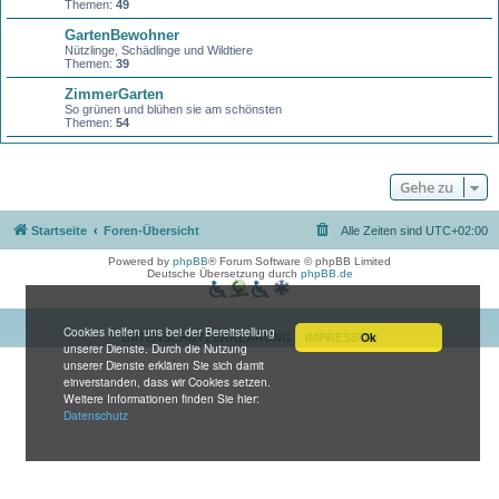
Themen:
49
GartenBewohner
Nützlinge, Schädlinge und Wildtiere
Themen:
39
ZimmerGarten
So grünen und blühen sie am schönsten
Themen:
54
Gehe zu
Startseite
Foren-Übersicht
Alle Zeiten sind
UTC+02:00
Powered by
phpBB
® Forum Software © phpBB Limited
Deutsche Übersetzung durch
phpBB.de
Cookies helfen uns bei der Bereitstellung
Ok
DATENSCHUTZERKLÄRUNG
IMPRESSUM
unserer Dienste. Durch die Nutzung
unserer Dienste erklären Sie sich damit
einverstanden, dass wir Cookies setzen.
Weitere Informationen finden Sie hier:
Datenschutz