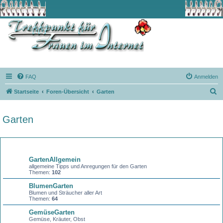
FAQ
Anmelden
S
Startseite
Foren-Übersicht
Garten
u
c
Garten
h
e
Forum
GartenAllgemein
allgemeine Tipps und Anregungen für den Garten
Themen:
102
BlumenGarten
Blumen und Sträucher aller Art
Themen:
64
GemüseGarten
Gemüse, Kräuter, Obst