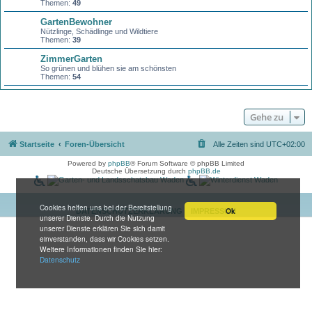
Themen:
49
GartenBewohner
Nützlinge, Schädlinge und Wildtiere
Themen:
39
ZimmerGarten
So grünen und blühen sie am schönsten
Themen:
54
Gehe zu
Startseite
Foren-Übersicht
Alle Zeiten sind
UTC+02:00
Powered by
phpBB
® Forum Software © phpBB Limited
Deutsche Übersetzung durch
phpBB.de
Cookies helfen uns bei der Bereitstellung
Ok
DATENSCHUTZERKLÄRUNG
IMPRESSUM
unserer Dienste. Durch die Nutzung
unserer Dienste erklären Sie sich damit
einverstanden, dass wir Cookies setzen.
Weitere Informationen finden Sie hier:
Datenschutz