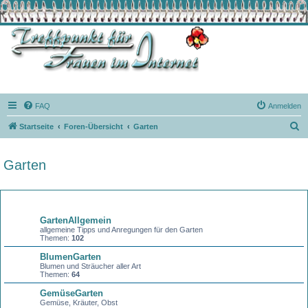
FAQ
Anmelden
S
Startseite
Foren-Übersicht
Garten
u
c
Garten
h
e
Forum
GartenAllgemein
allgemeine Tipps und Anregungen für den Garten
Themen:
102
BlumenGarten
Blumen und Sträucher aller Art
Themen:
64
GemüseGarten
Gemüse, Kräuter, Obst