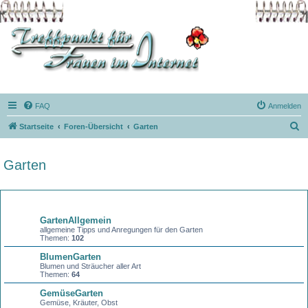
FAQ
Anmelden
S
Startseite
Foren-Übersicht
Garten
u
c
Garten
h
e
Forum
GartenAllgemein
allgemeine Tipps und Anregungen für den Garten
Themen:
102
BlumenGarten
Blumen und Sträucher aller Art
Themen:
64
GemüseGarten
Gemüse, Kräuter, Obst