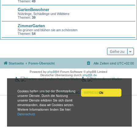
Themen:
49
GartenBewohner
Nützlinge, Schädlinge und Wildtiere
Themen:
39
ZimmerGarten
So grünen und blühen sie am schönsten
Themen:
54
Gehe zu
Startseite
Foren-Übersicht
Alle Zeiten sind
UTC+02:00
Powered by
phpBB
® Forum Software © phpBB Limited
Deutsche Übersetzung durch
phpBB.de
Cookies helfen uns bei der Bereitstellung
Ok
DATENSCHUTZERKLÄRUNG
IMPRESSUM
unserer Dienste. Durch die Nutzung
unserer Dienste erklären Sie sich damit
einverstanden, dass wir Cookies setzen.
Weitere Informationen finden Sie hier:
Datenschutz