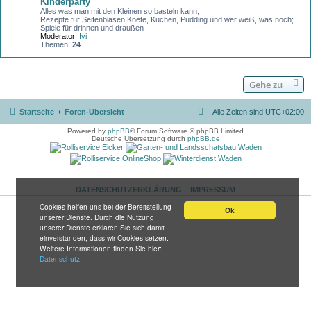
Kinderparty
Alles was man mit den Kleinen so basteln kann;
Rezepte für Seifenblasen,Knete, Kuchen, Pudding und wer weiß, was noch;
Spiele für drinnen und draußen
Moderator:
Ivi
Themen:
24
Gehe zu
Startseite
Foren-Übersicht
Alle Zeiten sind
UTC+02:00
Powered by
phpBB
® Forum Software © phpBB Limited
Deutsche Übersetzung durch
phpBB.de
DATENSCHUTZERKLÄRUNG
IMPRESSUM
Cookies helfen uns bei der Bereitstellung
Ok
unserer Dienste. Durch die Nutzung
unserer Dienste erklären Sie sich damit
einverstanden, dass wir Cookies setzen.
Weitere Informationen finden Sie hier:
Datenschutz