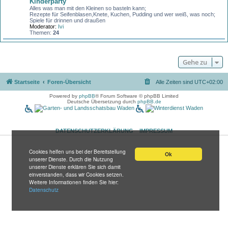
Kinderparty
Alles was man mit den Kleinen so basteln kann;
Rezepte für Seifenblasen,Knete, Kuchen, Pudding und wer weiß, was noch;
Spiele für drinnen und draußen
Moderator:
Ivi
Themen:
24
Gehe zu
Startseite
Foren-Übersicht
Alle Zeiten sind
UTC+02:00
Powered by
phpBB
® Forum Software © phpBB Limited
Deutsche Übersetzung durch
phpBB.de
DATENSCHUTZERKLÄRUNG
IMPRESSUM
Cookies helfen uns bei der Bereitstellung
Ok
unserer Dienste. Durch die Nutzung
unserer Dienste erklären Sie sich damit
einverstanden, dass wir Cookies setzen.
Weitere Informationen finden Sie hier:
Datenschutz