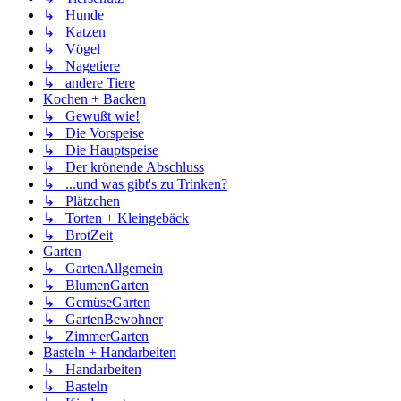
↳ Hunde
↳ Katzen
↳ Vögel
↳ Nagetiere
↳ andere Tiere
Kochen + Backen
↳ Gewußt wie!
↳ Die Vorspeise
↳ Die Hauptspeise
↳ Der krönende Abschluss
↳ ...und was gibt's zu Trinken?
↳ Plätzchen
↳ Torten + Kleingebäck
↳ BrotZeit
Garten
↳ GartenAllgemein
↳ BlumenGarten
↳ GemüseGarten
↳ GartenBewohner
↳ ZimmerGarten
Basteln + Handarbeiten
↳ Handarbeiten
↳ Basteln