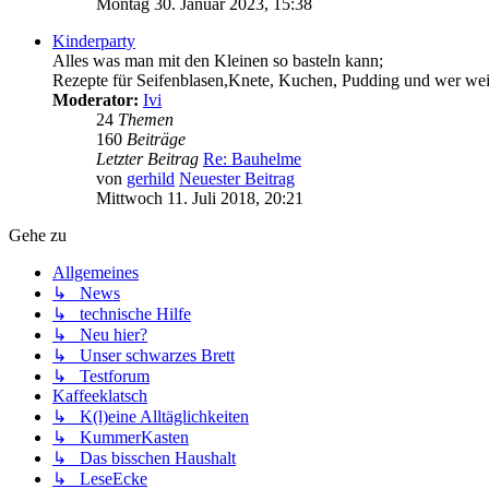
Montag 30. Januar 2023, 15:38
Kinderparty
Alles was man mit den Kleinen so basteln kann;
Rezepte für Seifenblasen,Knete, Kuchen, Pudding und wer wei
Moderator:
Ivi
24
Themen
160
Beiträge
Letzter Beitrag
Re: Bauhelme
von
gerhild
Neuester Beitrag
Mittwoch 11. Juli 2018, 20:21
Gehe zu
Allgemeines
↳ News
↳ technische Hilfe
↳ Neu hier?
↳ Unser schwarzes Brett
↳ Testforum
Kaffeeklatsch
↳ K(l)eine Alltäglichkeiten
↳ KummerKasten
↳ Das bisschen Haushalt
↳ LeseEcke