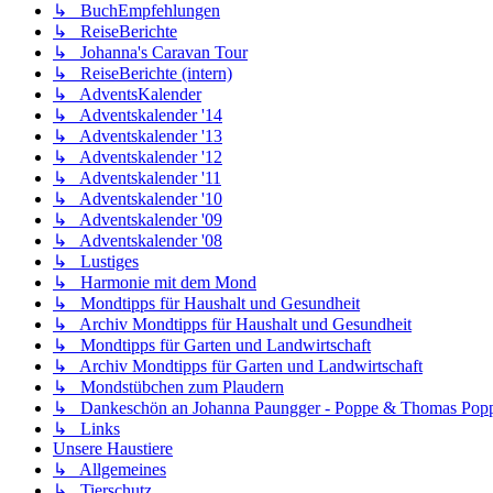
↳ BuchEmpfehlungen
↳ ReiseBerichte
↳ Johanna's Caravan Tour
↳ ReiseBerichte (intern)
↳ AdventsKalender
↳ Adventskalender '14
↳ Adventskalender '13
↳ Adventskalender '12
↳ Adventskalender '11
↳ Adventskalender '10
↳ Adventskalender '09
↳ Adventskalender '08
↳ Lustiges
↳ Harmonie mit dem Mond
↳ Mondtipps für Haushalt und Gesundheit
↳ Archiv Mondtipps für Haushalt und Gesundheit
↳ Mondtipps für Garten und Landwirtschaft
↳ Archiv Mondtipps für Garten und Landwirtschaft
↳ Mondstübchen zum Plaudern
↳ Dankeschön an Johanna Paungger - Poppe & Thomas Pop
↳ Links
Unsere Haustiere
↳ Allgemeines
↳ Tierschutz