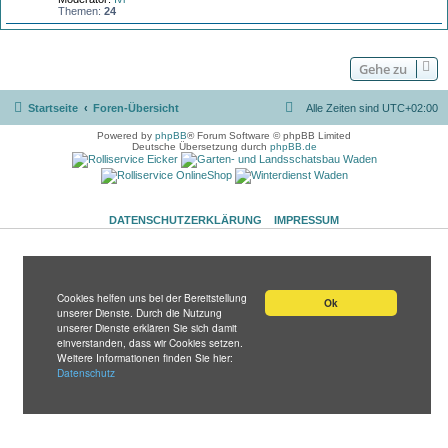
Themen:
24
Gehe zu
Startseite
Foren-Übersicht
Alle Zeiten sind
UTC+02:00
Powered by
phpBB
® Forum Software © phpBB Limited
Deutsche Übersetzung durch
phpBB.de
DATENSCHUTZERKLÄRUNG
IMPRESSUM
Cookies helfen uns bei der Bereitstellung
Ok
unserer Dienste. Durch die Nutzung
unserer Dienste erklären Sie sich damit
einverstanden, dass wir Cookies setzen.
Weitere Informationen finden Sie hier:
Datenschutz