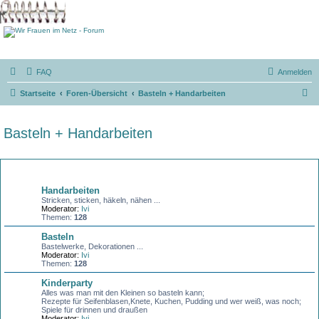
FAQ
Anmelden
S
Startseite
Foren-Übersicht
Basteln + Handarbeiten
u
c
Basteln + Handarbeiten
h
e
Forum
Handarbeiten
Stricken, sticken, häkeln, nähen ...
Moderator:
Ivi
Themen:
128
Basteln
Bastelwerke, Dekorationen ...
Moderator:
Ivi
Themen:
128
Kinderparty
Alles was man mit den Kleinen so basteln kann;
Rezepte für Seifenblasen,Knete, Kuchen, Pudding und wer weiß, was noch;
Spiele für drinnen und draußen
Moderator:
Ivi