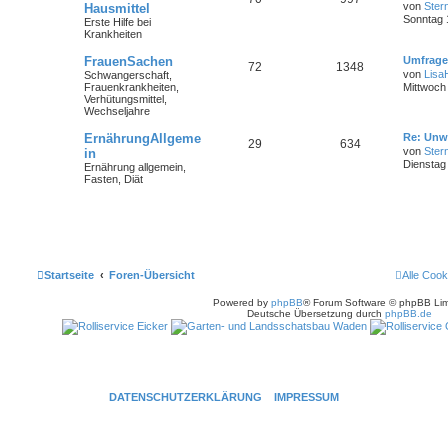
von
Ster
Hausmittel
Sonntag 
Erste Hilfe bei
Krankheiten
FrauenSachen
Umfrage
72
1348
von
Lisa
Schwangerschaft,
Frauenkrankheiten,
Mittwoch 
Verhütungsmittel,
Wechseljahre
ErnährungAllgeme
Re: Unw
29
634
von
Ster
in
Dienstag
Ernährung allgemein,
Fasten, Diät
Startseite
Foren-Übersicht
Alle Cook
Powered by
phpBB
® Forum Software © phpBB Lim
Deutsche Übersetzung durch
phpBB.de
DATENSCHUTZERKLÄRUNG
IMPRESSUM