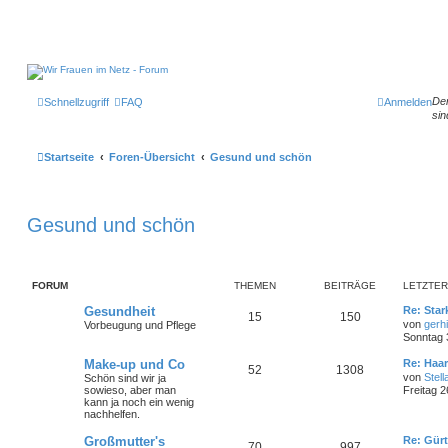
Der
Schnellzugriff
FAQ
Anmelden
sin
Startseite
Foren-Übersicht
Gesund und schön
Gesund und schön
FORUM
THEMEN
BEITRÄGE
LETZTER
Gesundheit
Re: Sta
15
150
von
gerhi
Vorbeugung und Pflege
Sonntag 
Make-up und Co
Re: Haar
52
1308
von
Stell
Schön sind wir ja
sowieso, aber man
Freitag 2
kann ja noch ein wenig
nachhelfen.
Großmutter's
Re: Gürt
70
997