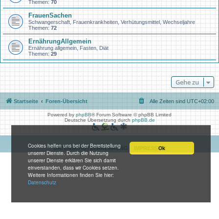
Themen:
70
FrauenSachen
Schwangerschaft, Frauenkrankheiten, Verhütungsmittel, Wechseljahre
Themen:
72
ErnährungAllgemein
Ernährung allgemein, Fasten, Diät
Themen:
29
Gehe zu
Startseite
Foren-Übersicht
Alle Zeiten sind
UTC+02:00
Powered by
phpBB
® Forum Software © phpBB Limited
Deutsche Übersetzung durch
phpBB.de
Cookies helfen uns bei der Bereitstellung
Ok
DATENSCHUTZERKLÄRUNG
IMPRESSUM
unserer Dienste. Durch die Nutzung
unserer Dienste erklären Sie sich damit
einverstanden, dass wir Cookies setzen.
Weitere Informationen finden Sie hier:
Datenschutz