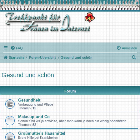
FAQ
Anmelden
S
Startseite
Foren-Übersicht
Gesund und schön
u
c
Gesund und schön
h
e
Forum
Gesundheit
Vorbeugung und Pflege
Themen:
15
Make-up und Co
Schön sind wir ja sowieso, aber man kann ja noch ein wenig nachhelfen.
Themen:
52
Großmutter's Hausmittel
Erste Hilfe bei Krankheiten