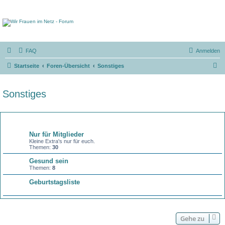
FAQ
Anmelden
S
Startseite
Foren-Übersicht
Sonstiges
u
c
Sonstiges
h
e
Forum
Nur für Mitglieder
Kleine Extra's nur für euch.
Themen:
30
Gesund sein
Themen:
8
Geburtstagsliste
Gehe zu