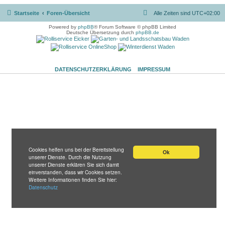
Startseite
Foren-Übersicht
Alle Zeiten sind
UTC+02:00
Powered by
phpBB
® Forum Software © phpBB Limited
Deutsche Übersetzung durch
phpBB.de
DATENSCHUTZERKLÄRUNG
IMPRESSUM
Cookies helfen uns bei der Bereitstellung
Ok
unserer Dienste. Durch die Nutzung
unserer Dienste erklären Sie sich damit
einverstanden, dass wir Cookies setzen.
Weitere Informationen finden Sie hier:
Datenschutz