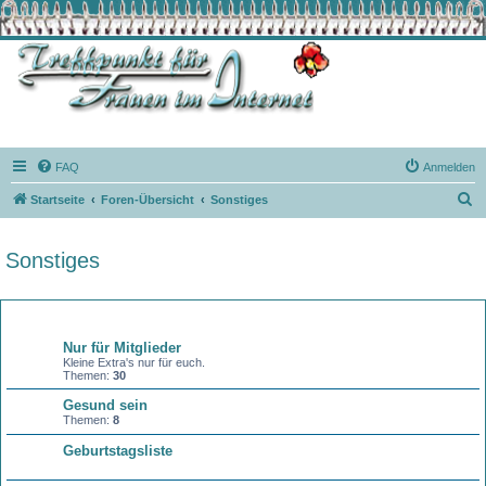
FAQ
Anmelden
S
Startseite
Foren-Übersicht
Sonstiges
u
c
Sonstiges
h
e
Forum
Nur für Mitglieder
Kleine Extra's nur für euch.
Themen:
30
Gesund sein
Themen:
8
Geburtstagsliste