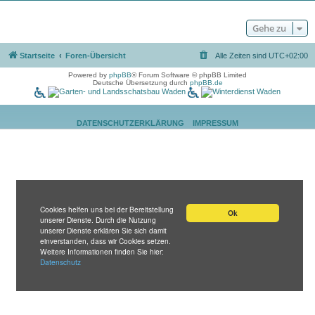
Gehe zu
Startseite
Foren-Übersicht
Alle Zeiten sind
UTC+02:00
Powered by
phpBB
® Forum Software © phpBB Limited
Deutsche Übersetzung durch
phpBB.de
DATENSCHUTZERKLÄRUNG
IMPRESSUM
Cookies helfen uns bei der Bereitstellung
Ok
unserer Dienste. Durch die Nutzung
unserer Dienste erklären Sie sich damit
einverstanden, dass wir Cookies setzen.
Weitere Informationen finden Sie hier:
Datenschutz