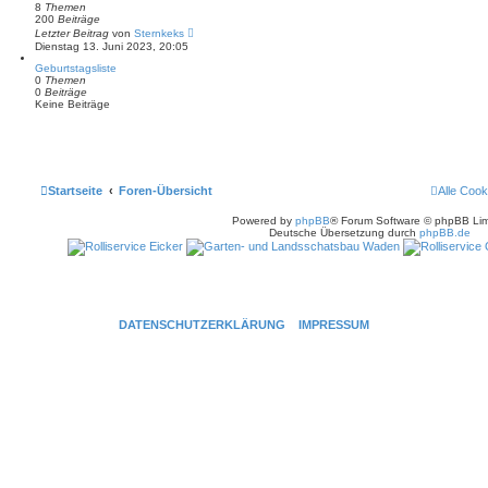
s
8
Themen
t
200
Beiträge
e
N
Letzter Beitrag
von
Sternkeks
r
e
Dienstag 13. Juni 2023, 20:05
B
u
e
e
Geburtstagsliste
i
s
0
Themen
t
t
0
Beiträge
r
e
Keine Beiträge
a
r
g
B
e
i
t
r
a
Startseite
Foren-Übersicht
Alle Cook
g
Powered by
phpBB
® Forum Software © phpBB Lim
Deutsche Übersetzung durch
phpBB.de
DATENSCHUTZERKLÄRUNG
IMPRESSUM