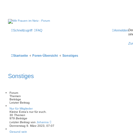
Der
Schnellzugriff
FAQ
Anmelden
sin
Zum
Startseite
Foren-Übersicht
Sonstiges
Sonstiges
Forum
Themen
Beiträge
Letzter Beitrag
Nur für Mitglieder
Kleine Extra's nur für euch.
30
Themen
979
Beiträge
N
Letzter Beitrag
von
Johanna
e
Donnerstag 9. März 2023, 07:07
u
e
Gesund sein