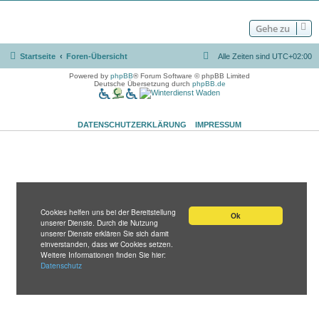
Gehe zu
Startseite
Foren-Übersicht
Alle Zeiten sind
UTC+02:00
Powered by
phpBB
® Forum Software © phpBB Limited
Deutsche Übersetzung durch
phpBB.de
DATENSCHUTZERKLÄRUNG
IMPRESSUM
Cookies helfen uns bei der Bereitstellung
Ok
unserer Dienste. Durch die Nutzung
unserer Dienste erklären Sie sich damit
einverstanden, dass wir Cookies setzen.
Weitere Informationen finden Sie hier:
Datenschutz