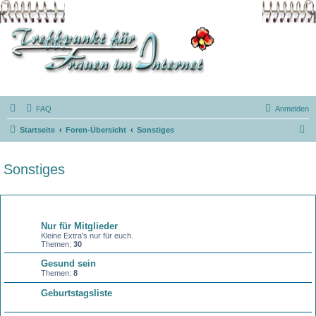
FAQ
Anmelden
S
Startseite
Foren-Übersicht
Sonstiges
u
c
Sonstiges
h
e
Forum
Nur für Mitglieder
Kleine Extra's nur für euch.
Themen:
30
Gesund sein
Themen:
8
Geburtstagsliste