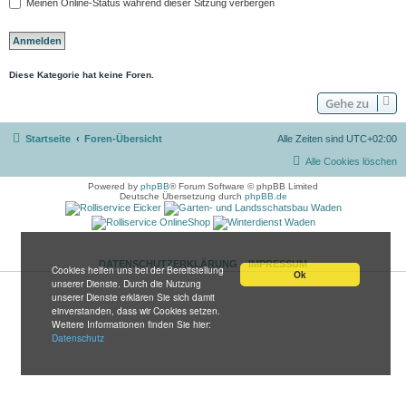
Meinen Online-Status während dieser Sitzung verbergen
Diese Kategorie hat keine Foren.
Gehe zu
Startseite
Foren-Übersicht
Alle Zeiten sind
UTC+02:00
Alle Cookies löschen
Powered by
phpBB
® Forum Software © phpBB Limited
Deutsche Übersetzung durch
phpBB.de
DATENSCHUTZERKLÄRUNG
IMPRESSUM
Cookies helfen uns bei der Bereitstellung
Ok
unserer Dienste. Durch die Nutzung
unserer Dienste erklären Sie sich damit
einverstanden, dass wir Cookies setzen.
Weitere Informationen finden Sie hier:
Datenschutz