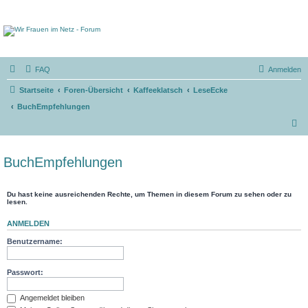
FAQ
Anmelden
Startseite
Foren-Übersicht
Kaffeeklatsch
LeseEcke
BuchEmpfehlungen
S
u
c
BuchEmpfehlungen
h
e
Du hast keine ausreichenden Rechte, um Themen in diesem Forum zu sehen oder zu
lesen.
ANMELDEN
Benutzername:
Passwort:
Angemeldet bleiben