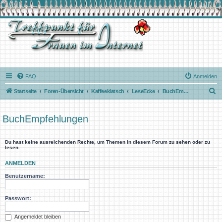
FAQ
Anmelden
S
Startseite
Foren-Übersicht
Kaffeeklatsch
LeseEcke
BuchEmpfehlungen
u
c
BuchEmpfehlungen
h
e
Du hast keine ausreichenden Rechte, um Themen in diesem Forum zu sehen oder zu
lesen.
ANMELDEN
Benutzername:
Passwort:
Angemeldet bleiben