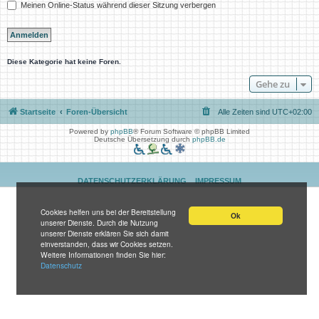
Meinen Online-Status während dieser Sitzung verbergen
Diese Kategorie hat keine Foren.
Gehe zu
Startseite
Foren-Übersicht
Alle Zeiten sind
UTC+02:00
Powered by
phpBB
® Forum Software © phpBB Limited
Deutsche Übersetzung durch
phpBB.de
DATENSCHUTZERKLÄRUNG
IMPRESSUM
Cookies helfen uns bei der Bereitstellung
Ok
unserer Dienste. Durch die Nutzung
unserer Dienste erklären Sie sich damit
einverstanden, dass wir Cookies setzen.
Weitere Informationen finden Sie hier:
Datenschutz