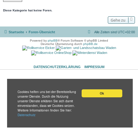
Diese Kategorie hat keine Foren.
Gehe zu
Startseite
Foren-Übersicht
Alle Zeiten sind
UTC+02:00
Powered by
phpBB
® Forum Software © phpBB Limited
Deutsche Übersetzung durch
phpBB.de
DATENSCHUTZERKLÄRUNG
IMPRESSUM
Cookies helfen uns bei der Bereitstellung
Ok
unserer Dienste. Durch die Nutzung
unserer Dienste erklären Sie sich damit
einverstanden, dass wir Cookies setzen.
Weitere Informationen finden Sie hier:
Datenschutz