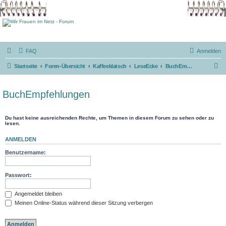
FAQ
Anmelden
S
Startseite
Foren-Übersicht
Kaffeeklatsch
LeseEcke
BuchEmpfehlungen
u
c
BuchEmpfehlungen
h
e
Du hast keine ausreichenden Rechte, um Themen in diesem Forum zu sehen oder zu
lesen.
ANMELDEN
Benutzername:
Passwort:
Angemeldet bleiben
Meinen Online-Status während dieser Sitzung verbergen