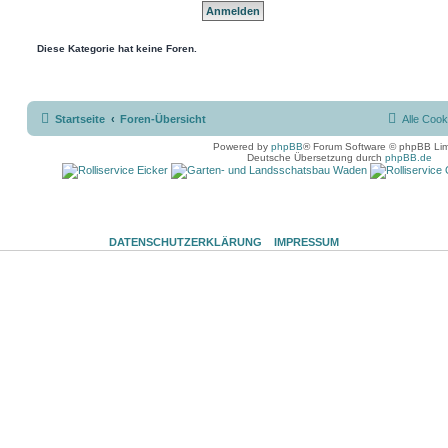
Diese Kategorie hat keine Foren.
Startseite
Foren-Übersicht
Alle Cook
Powered by
phpBB
® Forum Software © phpBB Lim
Deutsche Übersetzung durch
phpBB.de
DATENSCHUTZERKLÄRUNG
IMPRESSUM