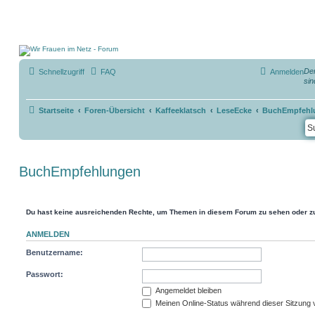
Der
Schnellzugriff
FAQ
Anmelden
sin
Startseite
Foren-Übersicht
Kaffeeklatsch
LeseEcke
BuchEmpfehl
BuchEmpfehlungen
Du hast keine ausreichenden Rechte, um Themen in diesem Forum zu sehen oder zu
ANMELDEN
Benutzername:
Passwort:
Angemeldet bleiben
Meinen Online-Status während dieser Sitzung 