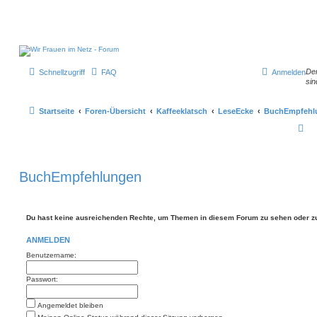
Der
Schnellzugriff
FAQ
Anmelden
sin
Startseite
Foren-Übersicht
Kaffeeklatsch
LeseEcke
BuchEmpfehl
S
u
c
BuchEmpfehlungen
h
e
Du hast keine ausreichenden Rechte, um Themen in diesem Forum zu sehen oder zu
ANMELDEN
Benutzername:
Passwort:
Angemeldet bleiben