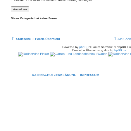
Meinen Online-Status während dieser Sitzung verbergen
Diese Kategorie hat keine Foren.
Startseite
Foren-Übersicht
Alle Cook
Powered by
phpBB
® Forum Software © phpBB Lim
Deutsche Übersetzung durch
phpBB.de
DATENSCHUTZERKLÄRUNG
IMPRESSUM