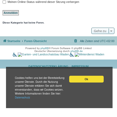
Meinen Online-Status während dieser Sitzung verbergen
Diese Kategorie hat keine Foren.
Gehe zu
Startseite
Foren-Übersicht
Alle Zeiten sind
UTC+02:00
Powered by
phpBB
® Forum Software © phpBB Limited
Deutsche Übersetzung durch
phpBB.de
DATENSCHUTZERKLÄRUNG
IMPRESSUM
Cookies helfen uns bei der Bereitstellung
Ok
unserer Dienste. Durch die Nutzung
unserer Dienste erklären Sie sich damit
einverstanden, dass wir Cookies setzen.
Weitere Informationen finden Sie hier:
Datenschutz