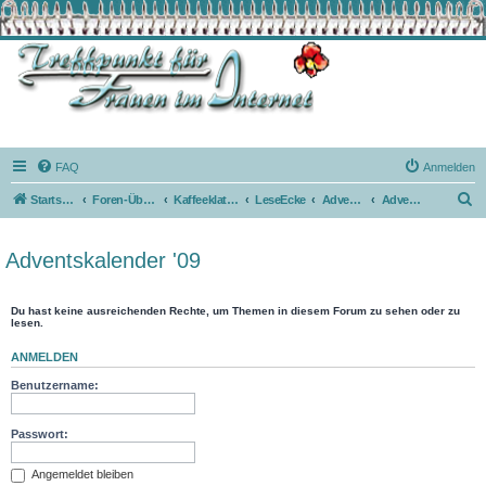
FAQ
Anmelden
S
Startseite
Foren-Übersicht
Kaffeeklatsch
LeseEcke
AdventsKalender
Adventskalender '09
u
c
Adventskalender '09
h
e
Du hast keine ausreichenden Rechte, um Themen in diesem Forum zu sehen oder zu
lesen.
ANMELDEN
Benutzername:
Passwort:
Angemeldet bleiben