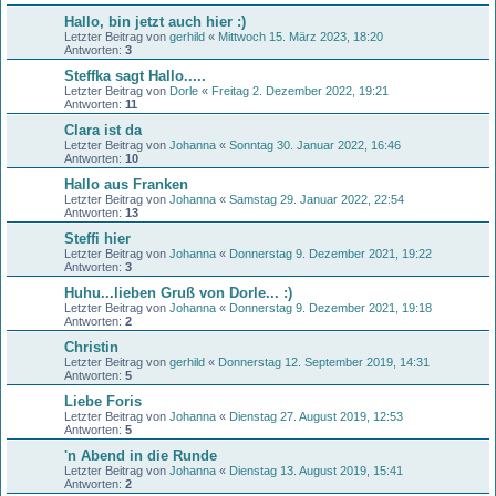
Hallo, bin jetzt auch hier :)
Letzter Beitrag von
gerhild
«
Mittwoch 15. März 2023, 18:20
Antworten:
3
Steffka sagt Hallo.....
Letzter Beitrag von
Dorle
«
Freitag 2. Dezember 2022, 19:21
Antworten:
11
Clara ist da
Letzter Beitrag von
Johanna
«
Sonntag 30. Januar 2022, 16:46
Antworten:
10
Hallo aus Franken
Letzter Beitrag von
Johanna
«
Samstag 29. Januar 2022, 22:54
Antworten:
13
Steffi hier
Letzter Beitrag von
Johanna
«
Donnerstag 9. Dezember 2021, 19:22
Antworten:
3
Huhu...lieben Gruß von Dorle... :)
Letzter Beitrag von
Johanna
«
Donnerstag 9. Dezember 2021, 19:18
Antworten:
2
Christin
Letzter Beitrag von
gerhild
«
Donnerstag 12. September 2019, 14:31
Antworten:
5
Liebe Foris
Letzter Beitrag von
Johanna
«
Dienstag 27. August 2019, 12:53
Antworten:
5
'n Abend in die Runde
Letzter Beitrag von
Johanna
«
Dienstag 13. August 2019, 15:41
Antworten:
2