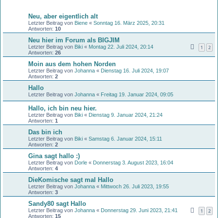
Themen
Neu, aber eigentlich alt
Letzter Beitrag von
Biene
«
Sonntag 16. März 2025, 20:31
Antworten:
10
Neu hier im Forum als BIGJIM
Letzter Beitrag von
Biki
«
Montag 22. Juli 2024, 20:14
1
2
Antworten:
26
Moin aus dem hohen Norden
Letzter Beitrag von
Johanna
«
Dienstag 16. Juli 2024, 19:07
Antworten:
2
Hallo
Letzter Beitrag von
Johanna
«
Freitag 19. Januar 2024, 09:05
Hallo, ich bin neu hier.
Letzter Beitrag von
Biki
«
Dienstag 9. Januar 2024, 21:24
Antworten:
1
Das bin ich
Letzter Beitrag von
Biki
«
Samstag 6. Januar 2024, 15:11
Antworten:
2
Gina sagt hallo :)
Letzter Beitrag von
Dorle
«
Donnerstag 3. August 2023, 16:04
Antworten:
4
DieKomische sagt mal Hallo
Letzter Beitrag von
Johanna
«
Mittwoch 26. Juli 2023, 19:55
Antworten:
3
Sandy80 sagt Hallo
Letzter Beitrag von
Johanna
«
Donnerstag 29. Juni 2023, 21:41
1
2
Antworten:
15