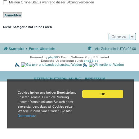
Meinen Online-Status während dieser Sitzung verbergen
Diese Kategorie hat keine Foren.
Gehe zu
Startseite
Foren-Übersicht
Alle Zeiten sind
UTC+02:00
Powered by
phpBB
® Forum Software © phpBB Limited
Deutsche Übersetzung durch
phpBB.de
DATENSCHUTZERKLÄRUNG
IMPRESSUM
Cookies helfen uns bei der Bereitstellung
Ok
unserer Dienste. Durch die Nutzung
unserer Dienste erklären Sie sich damit
einverstanden, dass wir Cookies setzen.
Weitere Informationen finden Sie hier:
Datenschutz