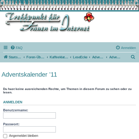
FAQ
Anmelden
S
Startseite
Foren-Übersicht
Kaffeeklatsch
LeseEcke
AdventsKalender
Adventskalender '11
u
c
Adventskalender '11
h
e
Du hast keine ausreichenden Rechte, um Themen in diesem Forum zu sehen oder zu
lesen.
ANMELDEN
Benutzername:
Passwort:
Angemeldet bleiben